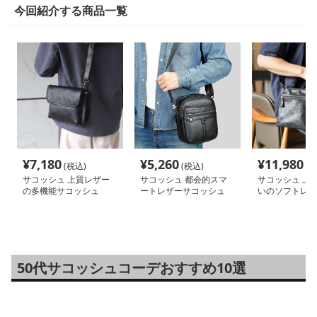
今回紹介する商品一覧
¥
7,180
¥
5,260
¥
11,980
(税込)
(税込)
(税
サコッシュ 上質レザー
サコッシュ 都会的スマ
サコッシュ 上
の多機能サコッシュ
ートレザーサコッシュ
いのソフトレザ
シュ
50代サコッシュコーデおすすめ10選