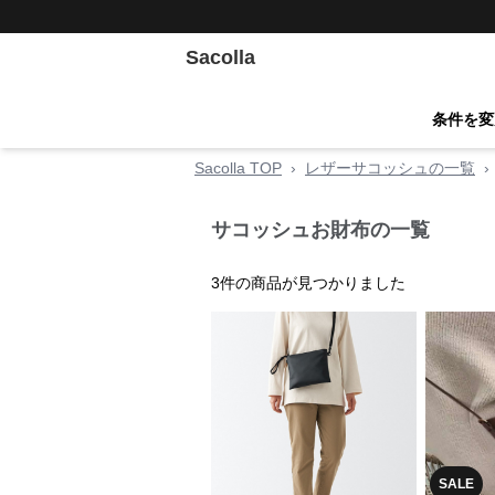
Sacolla
条件を変
Sacolla TOP
›
レザーサコッシュの一覧
›
サコッシュお財布の一覧
3
件の商品が見つかりました
SALE