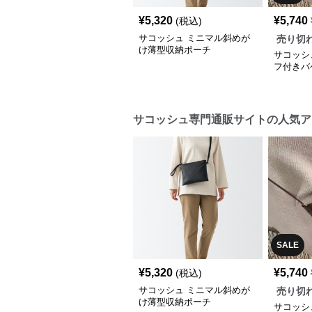
¥
5,320
¥
5,740
(税込)
サコッシュ ミニマル斜めが
売り切
け薄型収納ポーチ
サコッシ
フ付きバ
サコッシュ専門通販サイトの人気ア
SALE
¥
5,320
¥
5,740
(税込)
サコッシュ ミニマル斜めが
売り切
け薄型収納ポーチ
サコッシ