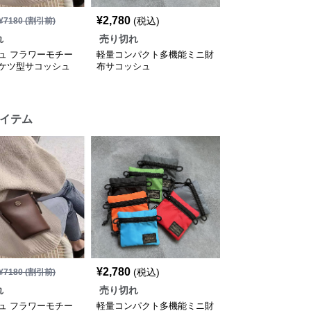
¥
2,780
(税込)
¥
7180
(割引前)
れ
売り切れ
ュ フラワーモチー
軽量コンパクト多機能ミニ財
ケツ型サコッシュ
布サコッシュ
イテム
¥
2,780
(税込)
¥
7180
(割引前)
れ
売り切れ
ュ フラワーモチー
軽量コンパクト多機能ミニ財