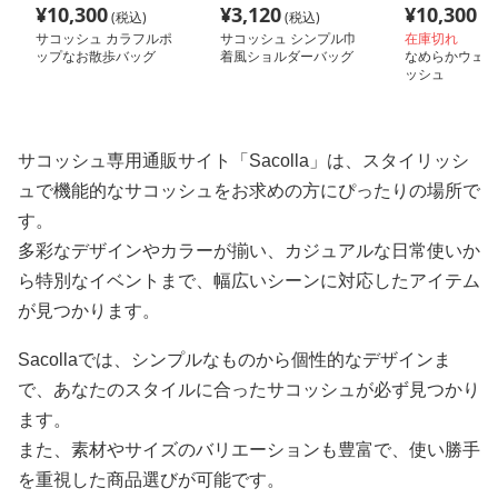
¥
10,300
¥
3,120
¥
10,300
(税込)
(税込)
(税
サコッシュ カラフルポ
サコッシュ シンプル巾
在庫切れ
ップなお散歩バッグ
着風ショルダーバッグ
なめらかウェー
ッシュ
サコッシュ専用通販サイト「Sacolla」は、スタイリッシ
ュで機能的なサコッシュをお求めの方にぴったりの場所で
す。
多彩なデザインやカラーが揃い、カジュアルな日常使いか
ら特別なイベントまで、幅広いシーンに対応したアイテム
が見つかります。
Sacollaでは、シンプルなものから個性的なデザインま
で、あなたのスタイルに合ったサコッシュが必ず見つかり
ます。
また、素材やサイズのバリエーションも豊富で、使い勝手
を重視した商品選びが可能です。