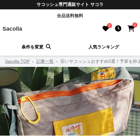
サコッシュ専門通販サイト サコラ
全品送料無料
0
0
Sacolla
条件を変更
人気ランキング
Sacolla TOP
›
記事一覧
›
安いサコッシュおすすめ5選！予算を抑