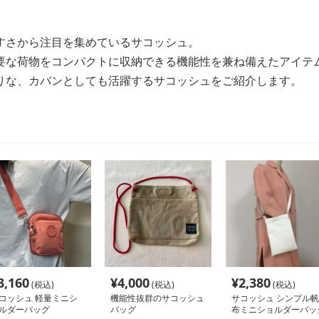
すさから注目を集めているサコッシュ。
要な荷物をコンパクトに収納できる機能性を兼ね備えたアイテ
りな、カバンとしても活躍するサコッシュをご紹介します。
3,160
¥
4,000
¥
2,380
(税込)
(税込)
(税込)
コッシュ 軽量ミニシ
機能性抜群のサコッシュ
サコッシュ シンプル帆
ルダーバッグ
バッグ
布ミニショルダーバッ