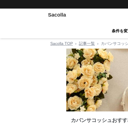
Sacolla
条件を変
Sacolla TOP
›
記事一覧
›
カバンサコッ
カバンサコッシュおすす