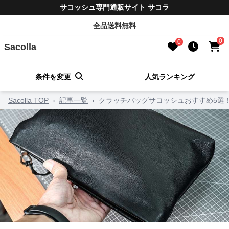
サコッシュ専門通販サイト サコラ
全品送料無料
0
0
Sacolla
条件を変更
人気ランキング
Sacolla TOP
›
記事一覧
›
クラッチバッグサコッシュおすすめ5選