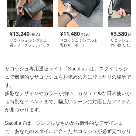
¥
13,240
¥
11,480
¥
3,580
(税込)
(税込)
(税込
サコッシュ シンプル上
サコッシュ シンプル上
サコッシュ 上
質レザークラッチバッグ
質レザーポーチ
の小物入れショ
サコッシュ専用通販サイト「Sacolla」は、スタイリッシ
ュで機能的なサコッシュをお求めの方にぴったりの場所で
す。
多彩なデザインやカラーが揃い、カジュアルな日常使いか
ら特別なイベントまで、幅広いシーンに対応したアイテム
が見つかります。
Sacollaでは、シンプルなものから個性的なデザインま
で、あなたのスタイルに合ったサコッシュが必ず見つかり