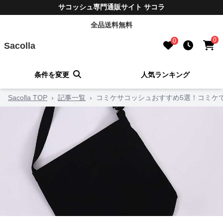
サコッシュ専門通販サイト サコラ
全品送料無料
0
0
Sacolla
条件を変更
人気ランキング
Sacolla TOP
›
記事一覧
›
コミケサコッシュおすすめ5選！コミケ