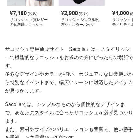
¥
7,180
¥
2,900
¥
4,000
(税込)
(税込)
(税込
サコッシュ 上質レザー
サコッシュ シンプル帆
サコッシュ 多
の多機能サコッシュ
布ショルダーバッグ
ティリティポー
サコッシュ専用通販サイト「Sacolla」は、スタイリッシ
ュで機能的なサコッシュをお求めの方にぴったりの場所で
す。
多彩なデザインやカラーが揃い、カジュアルな日常使いか
ら特別なイベントまで、幅広いシーンに対応したアイテム
が見つかります。
Sacollaでは、シンプルなものから個性的なデザインま
で、あなたのスタイルに合ったサコッシュが必ず見つかり
ます。
また、素材やサイズのバリエーションも豊富で、使い勝手
を重視した商品選びが可能です。