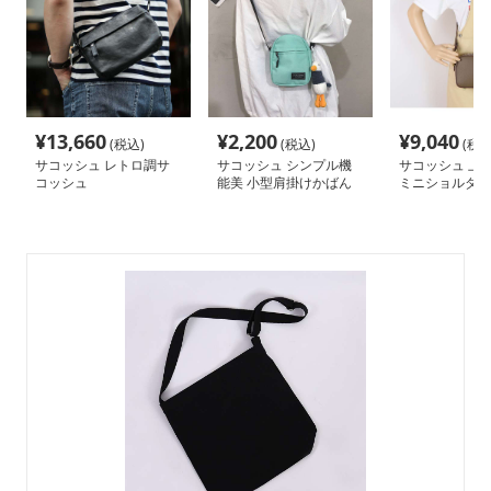
¥
13,660
¥
2,200
¥
9,040
(税込)
(税込)
(税込
サコッシュ レトロ調サ
サコッシュ シンプル機
サコッシュ 上
コッシュ
能美 小型肩掛けかばん
ミニショルダー