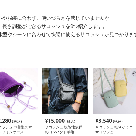
型や服装に合わず、使いづらさを感じていませんか。
に長さ調整ができるサコッシュを9つ紹介します。
体型やシーンに合わせて快適に使えるサコッシュが見つかりま
2,280
¥
15,000
¥
3,540
(税込)
(税込)
(税込)
コッシュ 巾着型スマ
サコッシュ 機能性抜群
サコッシュ 軽やかミニ
トフォンケース
のコンパクト革鞄
サコッシュ