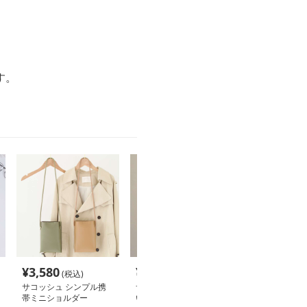
す。
¥
3,580
¥
5,020
¥
9,040
(税込)
(税込)
(税込
サコッシュ シンプル携
サコッシュ 環境に優し
サコッシュ 上
帯ミニショルダー
い紙風バッグ
コンパクトサコ