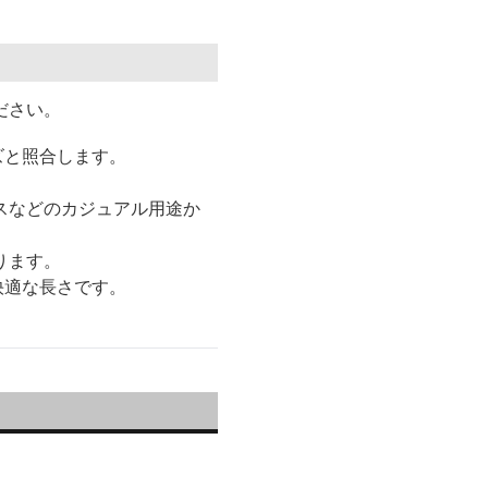
ださい。
ズと照合します。
スなどのカジュアル用途か
ります。
が快適な長さです。