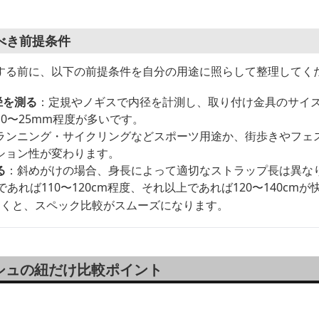
べき前提条件
する前に、以下の前提条件を自分の用途に照らして整理してく
径を測る
：定規やノギスで内径を計測し、取り付け金具のサイ
0〜25mm程度が多いです。
ランニング・サイクリングなどスポーツ用途か、街歩きやフェ
ション性が変わります。
る
：斜めがけの場合、身長によって適切なストラップ長は異な
であれば110〜120cm程度、それ以上であれば120〜140cm
おくと、スペック比較がスムーズになります。
シュの紐だけ比較ポイント