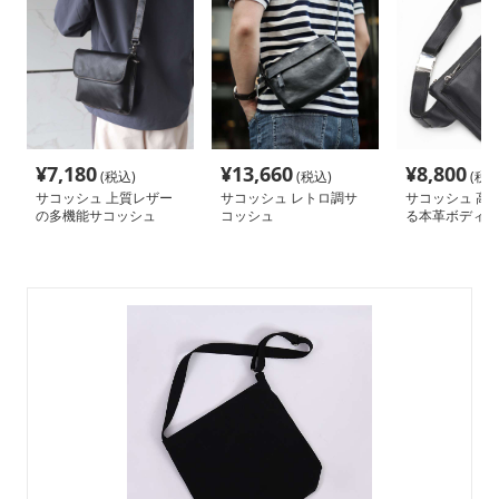
¥
7,180
¥
13,660
¥
8,800
(税込)
(税込)
(税込
サコッシュ 上質レザー
サコッシュ レトロ調サ
サコッシュ 高
の多機能サコッシュ
コッシュ
る本革ボディバ