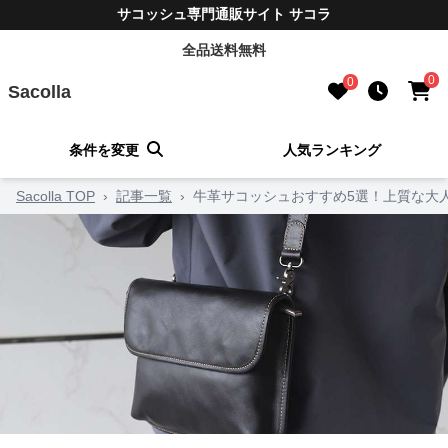
サコッシュ専門通販サイト サコラ
全品送料無料
0
0
Sacolla
条件を変更
人気ランキング
Sacolla TOP
›
記事一覧
›
牛革サコッシュおすすめ5選！上質な大