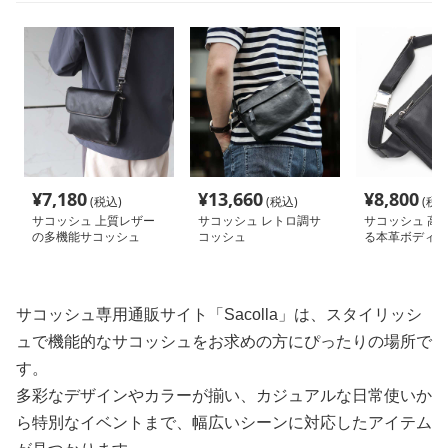
¥
7,180
¥
13,660
¥
8,800
(税込)
(税込)
(税込
サコッシュ 上質レザー
サコッシュ レトロ調サ
サコッシュ 高
の多機能サコッシュ
コッシュ
る本革ボディバ
サコッシュ専用通販サイト「Sacolla」は、スタイリッシ
ュで機能的なサコッシュをお求めの方にぴったりの場所で
す。
多彩なデザインやカラーが揃い、カジュアルな日常使いか
ら特別なイベントまで、幅広いシーンに対応したアイテム