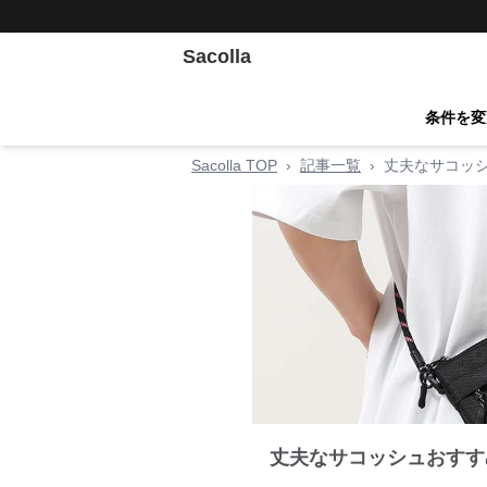
Sacolla
条件を変
Sacolla TOP
›
記事一覧
›
丈夫なサコッ
丈夫なサコッシュおすす