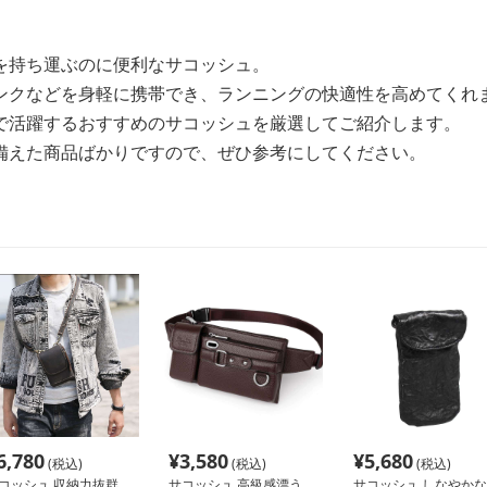
を持ち運ぶのに便利なサコッシュ。
ンクなどを身軽に携帯でき、ランニングの快適性を高めてくれ
で活躍するおすすめのサコッシュを厳選してご紹介します。
備えた商品ばかりですので、ぜひ参考にしてください。
6,780
¥
3,580
¥
5,680
(税込)
(税込)
(税込)
コッシュ 収納力抜群
サコッシュ 高級感漂う
サコッシュ しなやかな