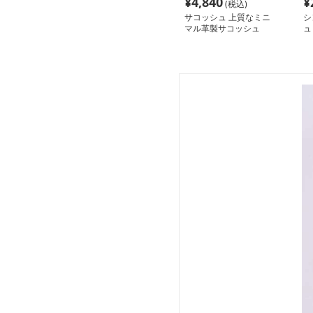
¥
4,840
¥
(税込)
サコッシュ 上質なミニ
シ
マル革製サコッシュ
ュ