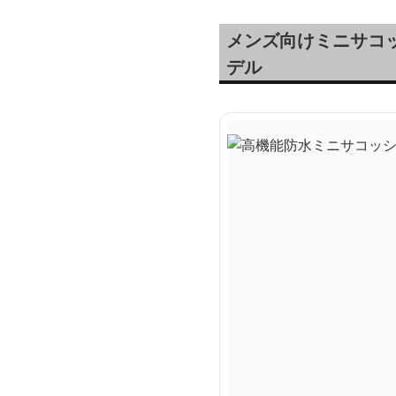
メンズ向けミニサコ
デル