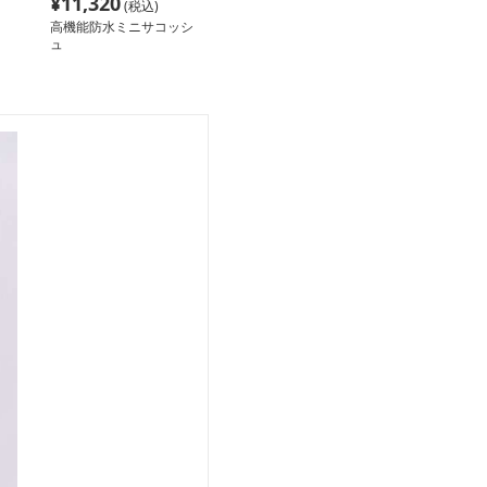
¥
11,320
(税込)
高機能防水ミニサコッシ
ュ