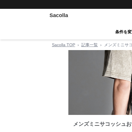
Sacolla
条件を変
Sacolla TOP
›
記事一覧
›
メンズミニサ
メンズミニサコッシュお