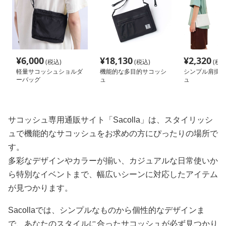
¥
6,000
¥
18,130
¥
2,320
(税込)
(税込)
(税込
軽量サコッシュショルダ
機能的な多目的サコッシ
シンプル肩掛け
ーバッグ
ュ
ュ
サコッシュ専用通販サイト「Sacolla」は、スタイリッシ
ュで機能的なサコッシュをお求めの方にぴったりの場所で
す。
多彩なデザインやカラーが揃い、カジュアルな日常使いか
ら特別なイベントまで、幅広いシーンに対応したアイテム
が見つかります。
Sacollaでは、シンプルなものから個性的なデザインま
で、あなたのスタイルに合ったサコッシュが必ず見つかり