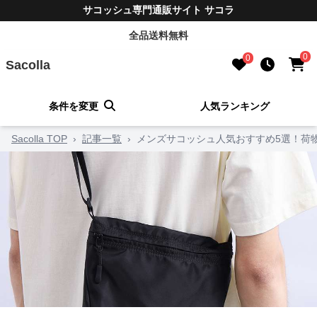
サコッシュ専門通販サイト サコラ
全品送料無料
0
0
Sacolla
条件を変更
人気ランキング
Sacolla TOP
›
記事一覧
›
メンズサコッシュ人気おすすめ5選！荷