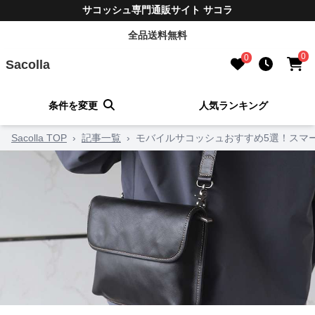
サコッシュ専門通販サイト サコラ
全品送料無料
0
0
Sacolla
条件を変更
人気ランキング
Sacolla TOP
›
記事一覧
›
モバイルサコッシュおすすめ5選！スマ