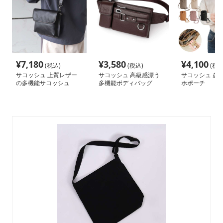
¥
7,180
¥
3,580
¥
4,100
(税込)
(税込)
(税込
サコッシュ 上質レザー
サコッシュ 高級感漂う
サコッシュ 多
の多機能サコッシュ
多機能ボディバッグ
ホポーチ