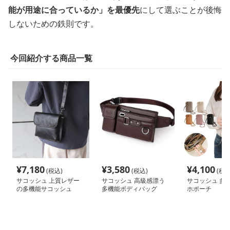
能が用途に合っているか」を最優先
にして選ぶことが後悔
しないための鉄則です。
今回紹介する商品一覧
¥
7,180
¥
3,580
¥
4,100
(税込)
(税込)
(税込
サコッシュ 上質レザー
サコッシュ 高級感漂う
サコッシュ 多
の多機能サコッシュ
多機能ボディバッグ
ホポーチ