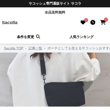
サコッシュ専門通販サイト サコラ
全品送料無料
0
0
Sacolla
条件を変更
人気ランキング
Sacolla TOP
›
記事一覧
›
ポーチとしても使えるサコッシュおすすめ