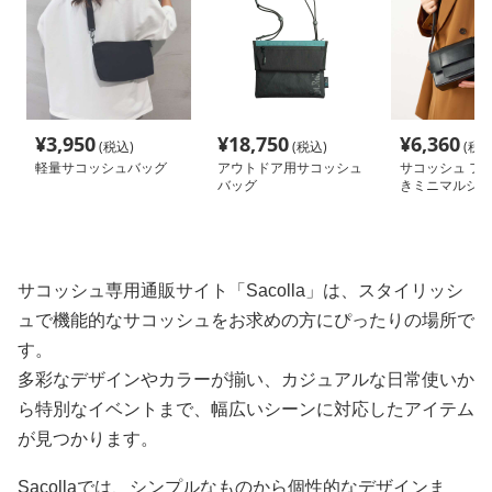
¥
3,950
¥
18,750
¥
6,360
(税込)
(税込)
(税込
軽量サコッシュバッグ
アウトドア用サコッシュ
サコッシュ フ
バッグ
きミニマルショ
ッグ
サコッシュ専用通販サイト「Sacolla」は、スタイリッシ
ュで機能的なサコッシュをお求めの方にぴったりの場所で
す。
多彩なデザインやカラーが揃い、カジュアルな日常使いか
ら特別なイベントまで、幅広いシーンに対応したアイテム
が見つかります。
Sacollaでは、シンプルなものから個性的なデザインま