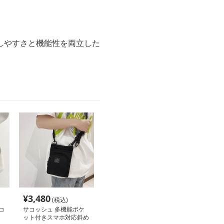
しやすさと機能性を両立した
¥
3,480
(税込)
コ
サコッシュ 多機能ポケ
ット付きスマホ対応斜め