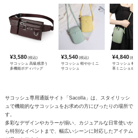
¥
3,580
¥
3,540
¥
4,840
(税込)
(税込)
(税込
サコッシュ 高級感漂う
サコッシュ 軽やかミニ
サコッシュ 軽
多機能ボディバッグ
サコッシュ
革ミニショルダ
サコッシュ専用通販サイト「Sacolla」は、スタイリッシ
ュで機能的なサコッシュをお求めの方にぴったりの場所で
す。
多彩なデザインやカラーが揃い、カジュアルな日常使いか
ら特別なイベントまで、幅広いシーンに対応したアイテム