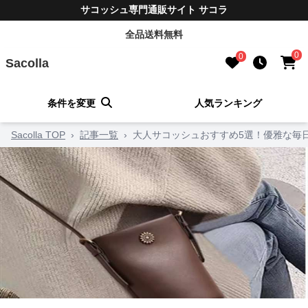
サコッシュ専門通販サイト サコラ
全品送料無料
0
0
Sacolla
条件を変更
人気ランキング
Sacolla TOP
›
記事一覧
›
大人サコッシュおすすめ5選！優雅な毎