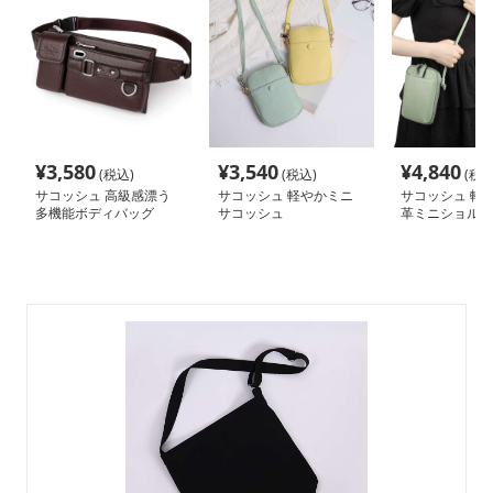
¥
3,580
¥
3,540
¥
4,840
(税込)
(税込)
(税込
サコッシュ 高級感漂う
サコッシュ 軽やかミニ
サコッシュ 軽
多機能ボディバッグ
サコッシュ
革ミニショルダ