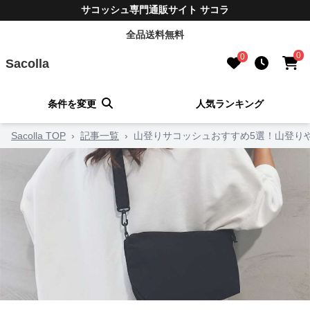
サコッシュ専門通販サイト サコラ
全品送料無料
0
0
Sacolla
条件を変更
人気ランキング
Sacolla TOP
›
記事一覧
›
山登りサコッシュおすすめ5選！山登り