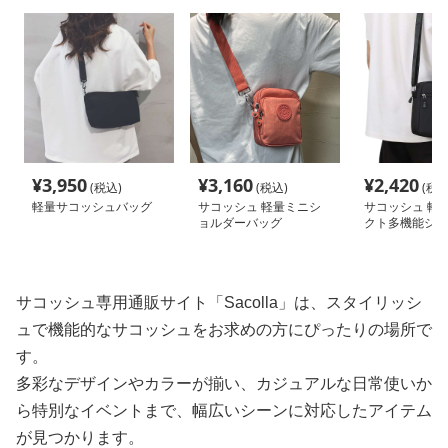
¥
3,950
¥
3,160
¥
2,420
(税込)
(税込)
(税込
軽量サコッシュバッグ
サコッシュ 軽量ミニシ
サコッシュ 軽
ョルダーバッグ
クト多機能ショ
ッグ
サコッシュ専用通販サイト「Sacolla」は、スタイリッシ
ュで機能的なサコッシュをお求めの方にぴったりの場所で
す。
多彩なデザインやカラーが揃い、カジュアルな日常使いか
ら特別なイベントまで、幅広いシーンに対応したアイテム
が見つかります。