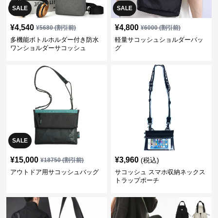
SALE
SALE
¥
4,540
¥
4,800
¥
5680
(割引前)
¥
6000
(割引前)
多機能ボトルホルダー付き防水
軽量サコッシュショルダーバッ
ワンショルダーサコッシュ
グ
SALE
¥
15,000
¥
3,960
(税込)
¥
18750
(割引前)
アウトドア用サコッシュバッグ
サコッシュ スマホ収納ネックス
トラップポーチ