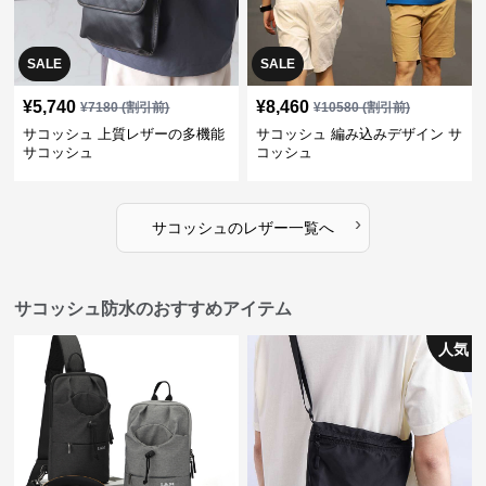
SALE
SALE
¥
5,740
¥
8,460
¥
7180
(割引前)
¥
10580
(割引前)
サコッシュ 上質レザーの多機能
サコッシュ 編み込みデザイン サ
サコッシュ
コッシュ
›
サコッシュ
の
レザー
一覧へ
サコッシュ防水のおすすめアイテム
人気