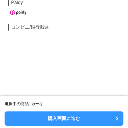
Paidy
コンビニ/銀行振込
選択中の商品: カーキ
選択中の商品: カーキ
購入画面に進む
購入画面に進む