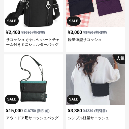
SALE
SALE
¥
2,460
¥
3,000
¥
3080
(割引前)
¥
3750
(割引前)
サコッシュ かわいいハートチャ
軽量薄型サコッシュ
ーム付きミニショルダーバッグ
人気
SALE
SALE
¥
15,000
¥
3,380
¥
18750
(割引前)
¥
4230
(割引前)
アウトドア用サコッシュバッグ
シンプル軽量サコッシュ