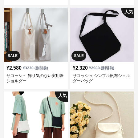
人気
SALE
SALE
¥
2,580
¥
2,320
¥
3230
(割引前)
¥
2900
(割引前)
サコッシュ 飾り気のない実用派
サコッシュ シンプル帆布ショル
ショルダー
ダーバッグ
人気