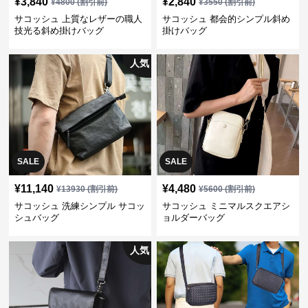
¥
3,840
¥
2,840
¥
4800
(割引前)
¥
3550
(割引前)
サコッシュ 上質なレザーの職人
サコッシュ 都会的シンプル斜め
技光る斜め掛けバッグ
掛けバッグ
人気
SALE
SALE
¥
11,140
¥
4,480
¥
13930
(割引前)
¥
5600
(割引前)
サコッシュ 洗練シンプル サコッ
サコッシュ ミニマルスクエアシ
シュバッグ
ョルダーバッグ
人気