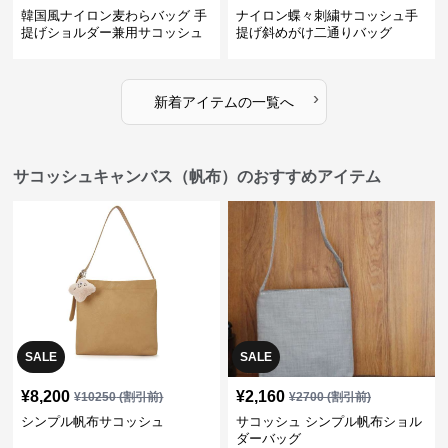
韓国風ナイロン麦わらバッグ 手
ナイロン蝶々刺繍サコッシュ手
提げショルダー兼用サコッシュ
提げ斜めがけ二通りバッグ
›
新着アイテムの一覧へ
サコッシュキャンバス（帆布）のおすすめアイテム
SALE
SALE
¥
8,200
¥
2,160
¥
10250
(割引前)
¥
2700
(割引前)
シンプル帆布サコッシュ
サコッシュ シンプル帆布ショル
ダーバッグ