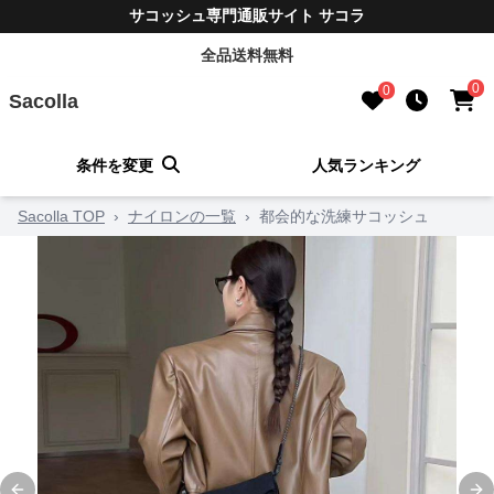
サコッシュ専門通販サイト サコラ
全品送料無料
0
0
Sacolla
条件を変更
人気ランキング
Sacolla TOP
›
ナイロンの一覧
›
都会的な洗練サコッシュ