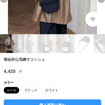
Previous slide
Ne
都会的な洗練サコッシュ
4,420
円
カラー
カーキ
ブラック
ホワイト