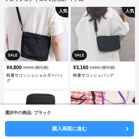
人気
人気
SALE
SALE
¥
4,800
¥
3,160
¥
6000
(割引前)
¥
3950
(割引前)
軽量サコッシュショルダーバッ
軽量サコッシュバッグ
グ
選択中の商品: ブラック
選択中の商品: ブラック
購入画面に進む
購入画面に進む