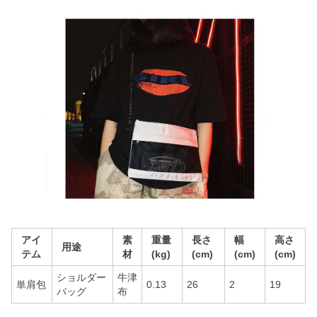
アイ
素
重量
長さ
幅
高さ
用途
テム
材
(kg)
(cm)
(cm)
(cm)
ショルダー
牛津
単肩包
0.13
26
2
19
バッグ
布