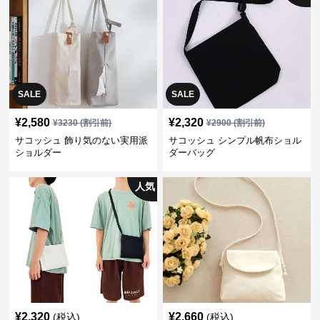
SALE
SALE
¥
2,580
¥
2,320
¥
3230
(割引前)
¥
2900
(割引前)
サコッシュ 飾り気のない実用派
サコッシュ シンプル帆布ショル
ショルダー
ダーバッグ
人気
¥
2,320
¥
2,660
(税込)
(税込)