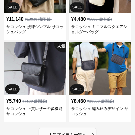
SALE
SALE
¥
11,140
¥
4,480
¥
13930
(割引前)
¥
5600
(割引前)
サコッシュ 洗練シンプル サコッ
サコッシュ ミニマルスクエアシ
シュバッグ
ョルダーバッグ
人気
SALE
SALE
¥
5,740
¥
8,460
¥
7180
(割引前)
¥
10580
(割引前)
サコッシュ 上質レザーの多機能
サコッシュ 編み込みデザイン サ
サコッシュ
コッシュ
›
人気アイテム一覧へ