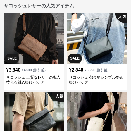
サコッシュレザーの人気アイテム
人気
SALE
SALE
¥
3,840
¥
2,840
¥
4800
(割引前)
¥
3550
(割引前)
サコッシュ 上質なレザーの職人
サコッシュ 都会的シンプル斜め
技光る斜め掛けバッグ
掛けバッグ
人気