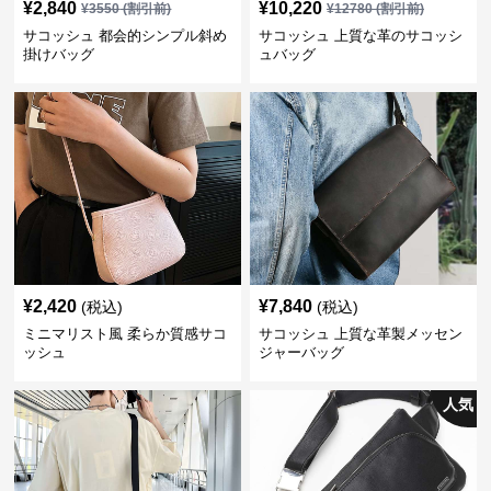
¥
2,840
¥
10,220
¥
3550
(割引前)
¥
12780
(割引前)
サコッシュ 都会的シンプル斜め
サコッシュ 上質な革のサコッシ
掛けバッグ
ュバッグ
¥
2,420
¥
7,840
(税込)
(税込)
ミニマリスト風 柔らか質感サコ
サコッシュ 上質な革製メッセン
ッシュ
ジャーバッグ
人気