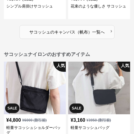
シンプル肩掛けサコッシュ
花束のような優しさ サコッシュ
›
サコッシュ
の
キャンバス（帆布）
一覧へ
サコッシュナイロンのおすすめアイテム
人気
人気
SALE
SALE
¥
4,800
¥
3,160
¥
6000
(割引前)
¥
3950
(割引前)
軽量サコッシュショルダーバッ
軽量サコッシュバッグ
グ