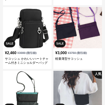
SALE
SALE
¥
2,460
¥
3,000
¥
3080
(割引前)
¥
3750
(割引前)
サコッシュ かわいいハートチャ
軽量薄型サコッシュ
ーム付きミニショルダーバッグ
人気