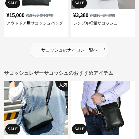
SALE
SALE
¥
15,000
¥
3,380
¥
18750
(割引前)
¥
4230
(割引前)
アウトドア用サコッシュバッグ
シンプル軽量サコッシュ
›
サコッシュ
の
ナイロン
一覧へ
サコッシュレザーサコッシュのおすすめアイテム
人気
SALE
SALE