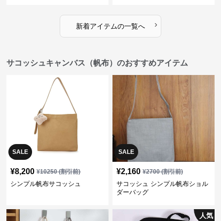
›
新着アイテムの一覧へ
サコッシュキャンバス（帆布）のおすすめアイテム
SALE
SALE
¥
8,200
¥
2,160
¥
10250
(割引前)
¥
2700
(割引前)
シンプル帆布サコッシュ
サコッシュ シンプル帆布ショル
ダーバッグ
人気