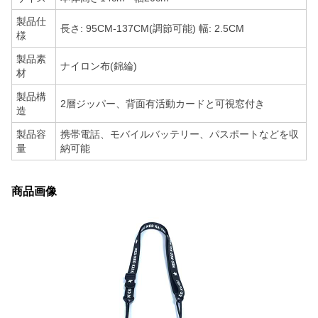
製品仕
長さ: 95CM-137CM(調節可能) 幅: 2.5CM
様
製品素
ナイロン布(錦綸)
材
製品構
2層ジッパー、背面有活動カードと可視窓付き
造
製品容
携帯電話、モバイルバッテリー、パスポートなどを収
量
納可能
商品画像