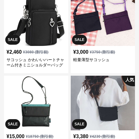
SALE
SALE
¥
2,460
¥
3,000
¥
3080
(割引前)
¥
3750
(割引前)
サコッシュ かわいいハートチャ
軽量薄型サコッシュ
ーム付きミニショルダーバッグ
人気
SALE
SALE
¥
15,000
¥
3,380
¥
18750
(割引前)
¥
4230
(割引前)