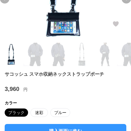
Previous slide
Ne
サコッシュ スマホ収納ネックストラップポーチ
3,960
円
カラー
ブラック
迷彩
ブルー