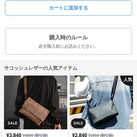
カートに追加する
購入時のルール
必ず購入前にお読みください。
サコッシュレザーの人気アイテム
人気
SALE
SALE
¥
3,840
¥
2,840
¥
4800
(割引前)
¥
3550
(割引前)