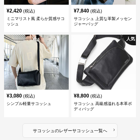
¥
2,420
¥
7,840
(税込)
(税込)
ミニマリスト風 柔らか質感サコ
サコッシュ 上質な革製メッセン
ッシュ
ジャーバッグ
人気
¥
3,080
¥
8,800
(税込)
(税込)
シンプル軽量サコッシュ
サコッシュ 高級感溢れる本革ボ
ディバッグ
›
サコッシュ
の
レザーサコッシュ
一覧へ