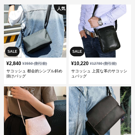
人気
SALE
SALE
¥
2,840
¥
10,220
¥
3550
(割引前)
¥
12780
(割引前)
サコッシュ 都会的シンプル斜め
サコッシュ 上質な革のサコッシ
掛けバッグ
ュバッグ