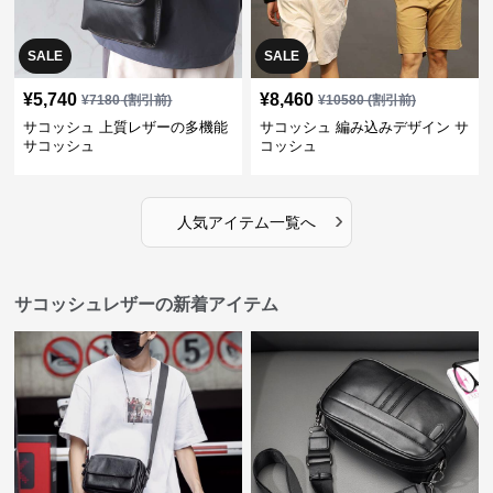
SALE
SALE
¥
5,740
¥
8,460
¥
7180
(割引前)
¥
10580
(割引前)
サコッシュ 上質レザーの多機能
サコッシュ 編み込みデザイン サ
サコッシュ
コッシュ
›
人気アイテム一覧へ
サコッシュレザーの新着アイテム