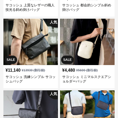
サコッシュ 上質なレザーの職人
サコッシュ 都会的シンプル斜め
技光る斜め掛けバッグ
掛けバッグ
人気
SALE
SALE
¥
11,140
¥
4,480
¥
13930
(割引前)
¥
5600
(割引前)
サコッシュ 洗練シンプル サコッ
サコッシュ ミニマルスクエアシ
シュバッグ
ョルダーバッグ
人気