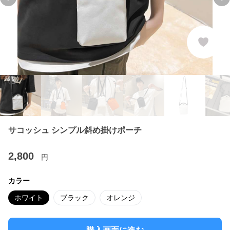
Previous slide
Ne
サコッシュ シンプル斜め掛けポーチ
2,800
円
カラー
ホワイト
ブラック
オレンジ