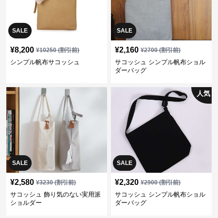
SALE
SALE
¥
8,200
¥
2,160
¥
10250
(割引前)
¥
2700
(割引前)
シンプル帆布サコッシュ
サコッシュ シンプル帆布ショル
ダーバッグ
人気
SALE
SALE
¥
2,580
¥
2,320
¥
3230
(割引前)
¥
2900
(割引前)
サコッシュ 飾り気のない実用派
サコッシュ シンプル帆布ショル
ショルダー
ダーバッグ