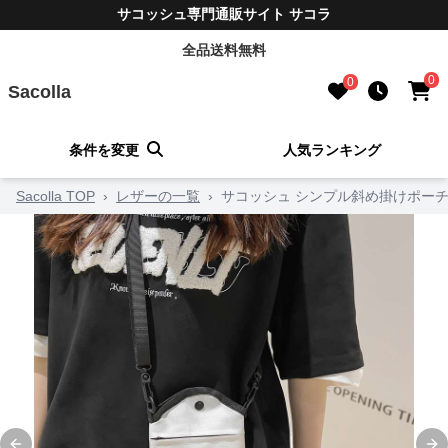
サコッシュ専門通販サイト サコラ
全品送料無料
0
0
Sacolla
条件を変更
人気ランキング
Sacolla TOP
›
レザーの一覧
›
サコッシュ シンプル斜め掛けポー