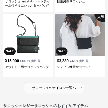
サコッシュ かわいいハートチャ
軽量薄型サコッシュ
ーム付きミニショルダーバッグ
人気
SALE
SALE
¥
15,000
¥
3,380
¥
18750
(割引前)
¥
4230
(割引前)
アウトドア用サコッシュバッグ
シンプル軽量サコッシュ
›
サコッシュ
の
ナイロン
一覧へ
サコッシュレザーサコッシュのおすすめアイテム