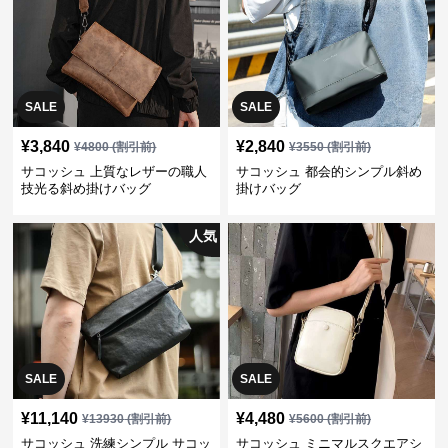
SALE
SALE
¥
3,840
¥
2,840
¥
4800
(割引前)
¥
3550
(割引前)
サコッシュ 上質なレザーの職人
サコッシュ 都会的シンプル斜め
技光る斜め掛けバッグ
掛けバッグ
人気
SALE
SALE
¥
11,140
¥
4,480
¥
13930
(割引前)
¥
5600
(割引前)
サコッシュ 洗練シンプル サコッ
サコッシュ ミニマルスクエアシ