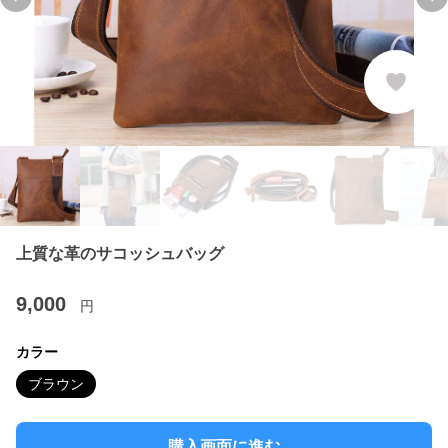
Previous slide
Ne
上質な革のサコッシュバッグ
9,000
円
カラー
ブラウン
購入画面に進む