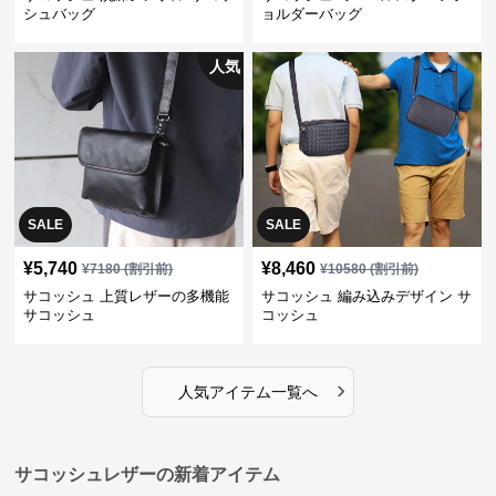
シュバッグ
ョルダーバッグ
人気
SALE
SALE
¥
5,740
¥
8,460
¥
7180
(割引前)
¥
10580
(割引前)
サコッシュ 上質レザーの多機能
サコッシュ 編み込みデザイン サ
サコッシュ
コッシュ
›
人気アイテム一覧へ
サコッシュレザーの新着アイテム