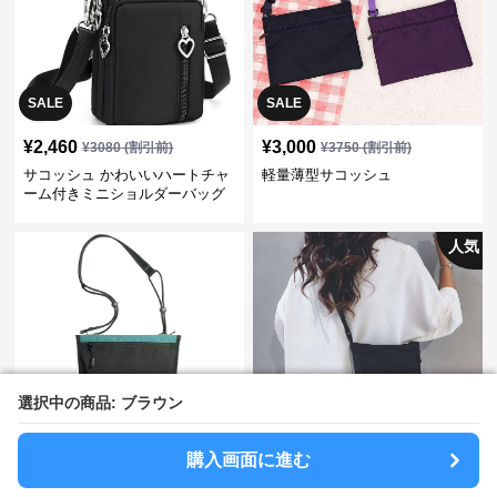
SALE
SALE
¥
2,460
¥
3,000
¥
3080
(割引前)
¥
3750
(割引前)
サコッシュ かわいいハートチャ
軽量薄型サコッシュ
ーム付きミニショルダーバッグ
人気
選択中の商品: ブラウン
選択中の商品: ブラウン
SALE
SALE
¥
15,000
¥
3,380
¥
18750
(割引前)
¥
4230
(割引前)
購入画面に進む
購入画面に進む
アウトドア用サコッシュバッグ
シンプル軽量サコッシュ