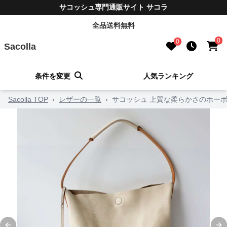
サコッシュ専門通販サイト サコラ
全品送料無料
0
0
Sacolla
条件を変更
人気ランキング
Sacolla TOP
›
レザーの一覧
›
サコッシュ 上質な柔らかさのホー