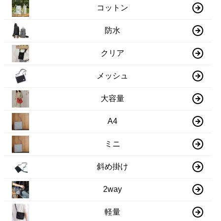
コットン
防水
クリア
メッシュ
大容量
A4
ミニ
斜め掛け
2way
軽量