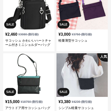
SALE
SALE
¥
2,460
¥
3,000
¥
3080
(割引前)
¥
3750
(割引前)
サコッシュ かわいいハートチャ
軽量薄型サコッシュ
ーム付きミニショルダーバッグ
人気
SALE
SALE
¥
15,000
¥
3,380
¥
18750
(割引前)
¥
4230
(割引前)
アウトドア用サコッシュバッグ
シンプル軽量サコッシュ