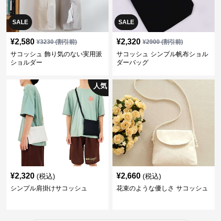
SALE
SALE
¥
2,580
¥
2,320
¥
3230
(割引前)
¥
2900
(割引前)
サコッシュ 飾り気のない実用派
サコッシュ シンプル帆布ショル
ショルダー
ダーバッグ
人気
¥
2,320
¥
2,660
(税込)
(税込)
シンプル肩掛けサコッシュ
花束のような優しさ サコッシュ