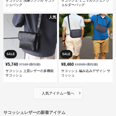
サコッシュ 洗練シンプル サコッ
サコッシュ ミニマルスクエアシ
シュバッグ
ョルダーバッグ
人気
SALE
SALE
¥
5,740
¥
8,460
¥
7180
(割引前)
¥
10580
(割引前)
サコッシュ 上質レザーの多機能
サコッシュ 編み込みデザイン サ
サコッシュ
コッシュ
›
人気アイテム一覧へ
サコッシュレザーの新着アイテム