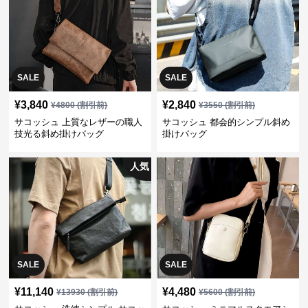
SALE
SALE
¥
3,840
¥
2,840
¥
4800
(割引前)
¥
3550
(割引前)
サコッシュ 上質なレザーの職人
サコッシュ 都会的シンプル斜め
技光る斜め掛けバッグ
掛けバッグ
人気
SALE
SALE
¥
11,140
¥
4,480
¥
13930
(割引前)
¥
5600
(割引前)