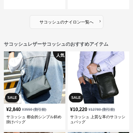
›
サコッシュ
の
ナイロン
一覧へ
サコッシュレザーサコッシュのおすすめアイテム
人気
SALE
SALE
¥
2,840
¥
10,220
¥
3550
(割引前)
¥
12780
(割引前)
サコッシュ 都会的シンプル斜め
サコッシュ 上質な革のサコッシ
掛けバッグ
ュバッグ