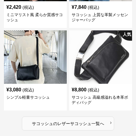
¥
2,420
¥
7,840
(税込)
(税込)
ミニマリスト風 柔らか質感サコ
サコッシュ 上質な革製メッセン
ッシュ
ジャーバッグ
人気
¥
3,080
¥
8,800
(税込)
(税込)
シンプル軽量サコッシュ
サコッシュ 高級感溢れる本革ボ
ディバッグ
›
サコッシュ
の
レザーサコッシュ
一覧へ