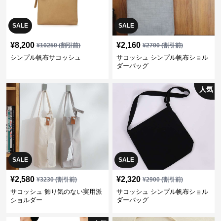
SALE
SALE
¥
8,200
¥
2,160
¥
10250
(割引前)
¥
2700
(割引前)
シンプル帆布サコッシュ
サコッシュ シンプル帆布ショル
ダーバッグ
人気
SALE
SALE
¥
2,580
¥
2,320
¥
3230
(割引前)
¥
2900
(割引前)
サコッシュ 飾り気のない実用派
サコッシュ シンプル帆布ショル
ショルダー
ダーバッグ