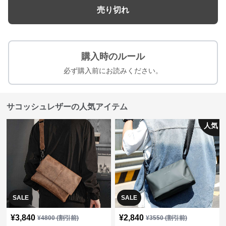
売り切れ
購入時のルール
必ず購入前にお読みください。
サコッシュレザーの人気アイテム
人気
SALE
SALE
¥
3,840
¥
2,840
¥
4800
(割引前)
¥
3550
(割引前)