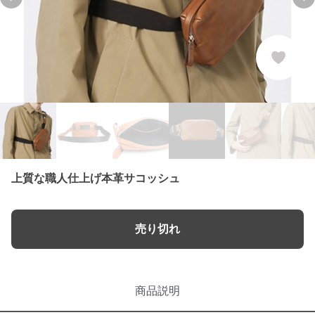
Previous slide
Ne
上質な職人仕上げ本革サコッシュ
売り切れ
商品説明