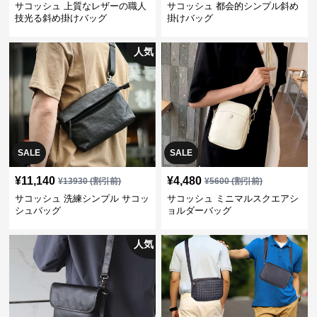
サコッシュ 上質なレザーの職人
サコッシュ 都会的シンプル斜め
技光る斜め掛けバッグ
掛けバッグ
人気
SALE
SALE
¥
11,140
¥
4,480
¥
13930
(割引前)
¥
5600
(割引前)
サコッシュ 洗練シンプル サコッ
サコッシュ ミニマルスクエアシ
シュバッグ
ョルダーバッグ
人気