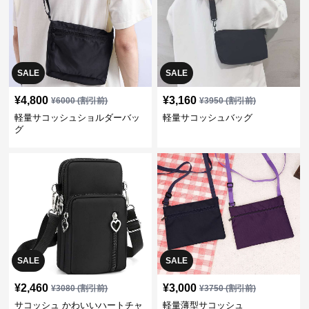
SALE
SALE
¥
4,800
¥
3,160
¥
6000
(割引前)
¥
3950
(割引前)
軽量サコッシュショルダーバッ
軽量サコッシュバッグ
グ
SALE
SALE
¥
2,460
¥
3,000
¥
3080
(割引前)
¥
3750
(割引前)
サコッシュ かわいいハートチャ
軽量薄型サコッシュ