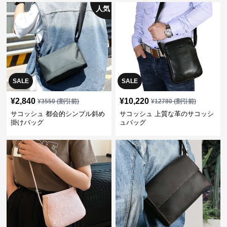
人気
SALE
SALE
¥
2,840
¥
10,220
¥
3550
(割引前)
¥
12780
(割引前)
サコッシュ 都会的シンプル斜め
サコッシュ 上質な革のサコッシ
掛けバッグ
ュバッグ