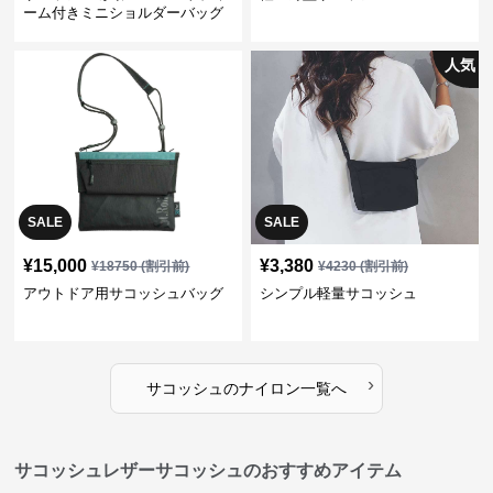
ーム付きミニショルダーバッグ
人気
SALE
SALE
¥
15,000
¥
3,380
¥
18750
(割引前)
¥
4230
(割引前)
アウトドア用サコッシュバッグ
シンプル軽量サコッシュ
›
サコッシュ
の
ナイロン
一覧へ
サコッシュレザーサコッシュのおすすめアイテム