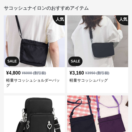
サコッシュナイロンのおすすめアイテム
人気
人気
SALE
SALE
¥
4,800
¥
3,160
¥
6000
(割引前)
¥
3950
(割引前)
軽量サコッシュショルダーバッ
軽量サコッシュバッグ
グ