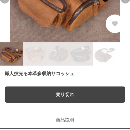
Previous slide
Ne
職人技光る本革多収納サコッシュ
売り切れ
商品説明