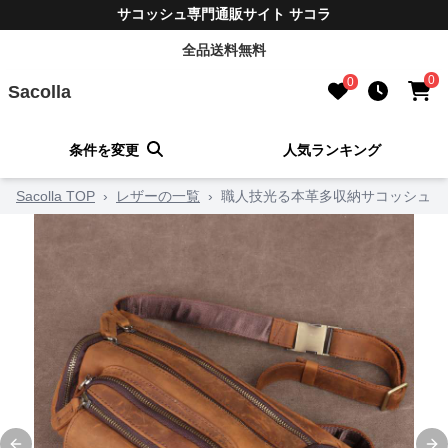
サコッシュ専門通販サイト サコラ
全品送料無料
0
0
Sacolla
条件を変更
人気ランキング
Sacolla TOP
›
レザーの一覧
›
職人技光る本革多収納サコッシュ