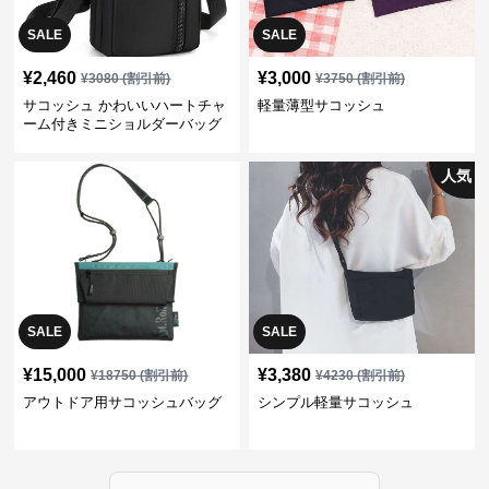
SALE
SALE
¥
2,460
¥
3,000
¥
3080
(割引前)
¥
3750
(割引前)
サコッシュ かわいいハートチャ
軽量薄型サコッシュ
ーム付きミニショルダーバッグ
人気
SALE
SALE
¥
15,000
¥
3,380
¥
18750
(割引前)
¥
4230
(割引前)
アウトドア用サコッシュバッグ
シンプル軽量サコッシュ