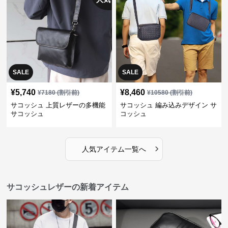
SALE
SALE
¥
5,740
¥
8,460
¥
7180
(割引前)
¥
10580
(割引前)
サコッシュ 上質レザーの多機能
サコッシュ 編み込みデザイン サ
サコッシュ
コッシュ
›
人気アイテム一覧へ
サコッシュレザーの新着アイテム