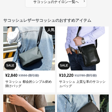
›
サコッシュ
の
ナイロン
一覧へ
サコッシュレザーサコッシュのおすすめアイテム
人気
SALE
SALE
¥
2,840
¥
10,220
¥
3550
(割引前)
¥
12780
(割引前)
サコッシュ 都会的シンプル斜め
サコッシュ 上質な革のサコッシ
掛けバッグ
ュバッグ