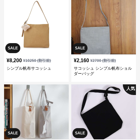
SALE
SALE
¥
8,200
¥
2,160
¥
10250
(割引前)
¥
2700
(割引前)
シンプル帆布サコッシュ
サコッシュ シンプル帆布ショル
ダーバッグ
人気
SALE
SALE