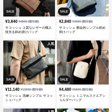
SALE
SALE
¥
3,840
¥
2,840
¥
4800
(割引前)
¥
3550
(割引前)
サコッシュ 上質なレザーの職人
サコッシュ 都会的シンプル斜め
技光る斜め掛けバッグ
掛けバッグ
人気
SALE
SALE
¥
11,140
¥
4,480
¥
13930
(割引前)
¥
5600
(割引前)
サコッシュ 洗練シンプル サコッ
サコッシュ ミニマルスクエアシ
シュバッグ
ョルダーバッグ
人気