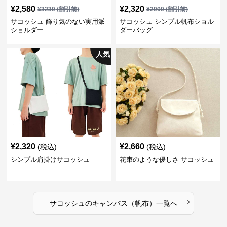
¥
2,580
¥
2,320
¥
3230
(割引前)
¥
2900
(割引前)
サコッシュ 飾り気のない実用派
サコッシュ シンプル帆布ショル
ショルダー
ダーバッグ
人気
¥
2,320
¥
2,660
(税込)
(税込)
シンプル肩掛けサコッシュ
花束のような優しさ サコッシュ
›
サコッシュ
の
キャンバス（帆布）
一覧へ