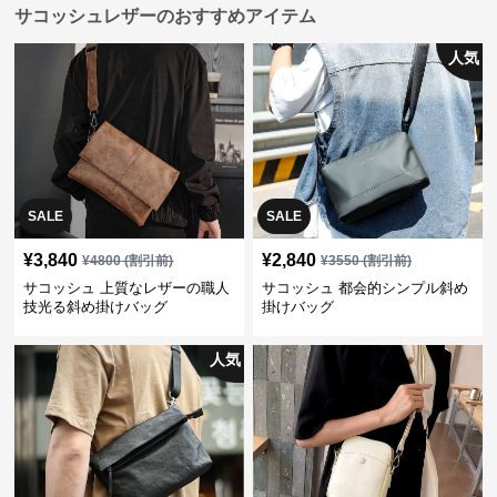
サコッシュレザーのおすすめアイテム
人気
SALE
SALE
¥
3,840
¥
2,840
¥
4800
(割引前)
¥
3550
(割引前)
サコッシュ 上質なレザーの職人
サコッシュ 都会的シンプル斜め
技光る斜め掛けバッグ
掛けバッグ
人気