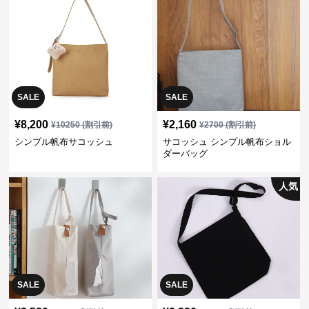
SALE
SALE
¥
8,200
¥
2,160
¥
10250
(割引前)
¥
2700
(割引前)
シンプル帆布サコッシュ
サコッシュ シンプル帆布ショル
ダーバッグ
人気
SALE
SALE