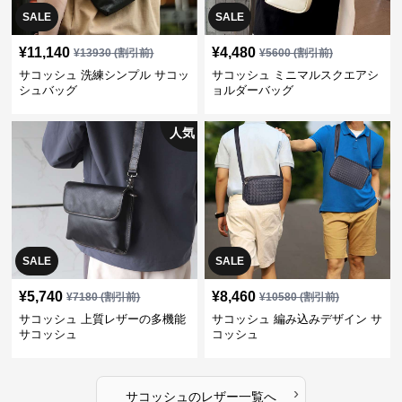
SALE
SALE
¥
11,140
¥
4,480
¥
13930
(割引前)
¥
5600
(割引前)
サコッシュ 洗練シンプル サコッ
サコッシュ ミニマルスクエアシ
シュバッグ
ョルダーバッグ
人気
SALE
SALE
¥
5,740
¥
8,460
¥
7180
(割引前)
¥
10580
(割引前)
サコッシュ 上質レザーの多機能
サコッシュ 編み込みデザイン サ
サコッシュ
コッシュ
›
サコッシュ
の
レザー
一覧へ