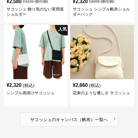
¥
2,580
¥
2,320
¥
3230
(割引前)
¥
2900
(割引前)
サコッシュ 飾り気のない実用派
サコッシュ シンプル帆布ショル
ショルダー
ダーバッグ
人気
¥
2,320
¥
2,660
(税込)
(税込)
シンプル肩掛けサコッシュ
花束のような優しさ サコッシュ
›
サコッシュ
の
キャンバス（帆布）
一覧へ