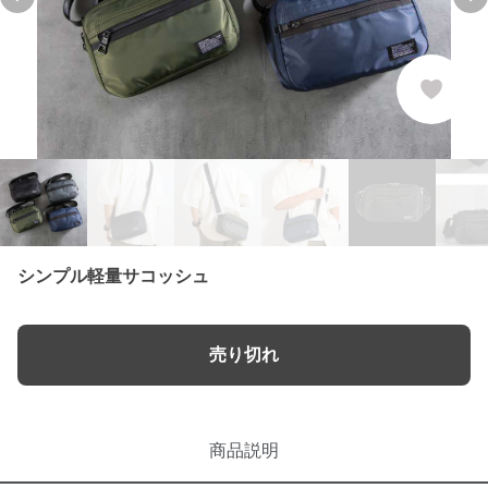
Previous slide
Ne
シンプル軽量サコッシュ
売り切れ
商品説明