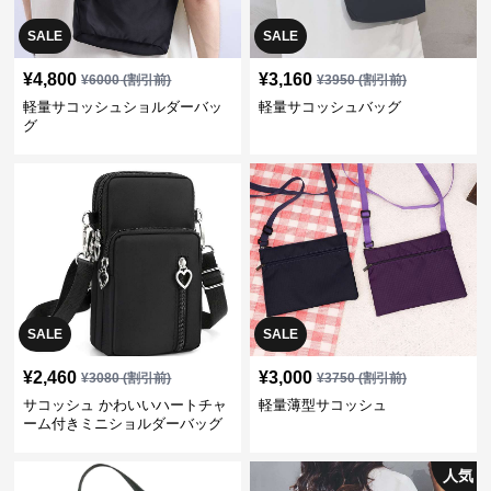
SALE
SALE
¥
4,800
¥
3,160
¥
6000
(割引前)
¥
3950
(割引前)
軽量サコッシュショルダーバッ
軽量サコッシュバッグ
グ
SALE
SALE
¥
2,460
¥
3,000
¥
3080
(割引前)
¥
3750
(割引前)
サコッシュ かわいいハートチャ
軽量薄型サコッシュ
ーム付きミニショルダーバッグ
人気