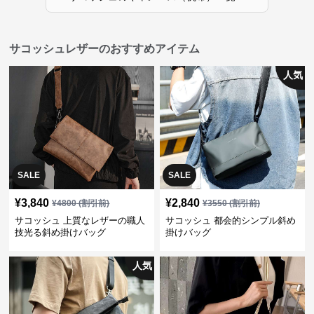
サコッシュレザーのおすすめアイテム
人気
SALE
SALE
¥
3,840
¥
2,840
¥
4800
(割引前)
¥
3550
(割引前)
サコッシュ 上質なレザーの職人
サコッシュ 都会的シンプル斜め
技光る斜め掛けバッグ
掛けバッグ
人気