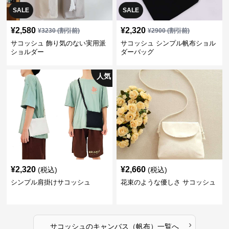
SALE
SALE
¥
2,580
¥
2,320
¥
3230
(割引前)
¥
2900
(割引前)
サコッシュ 飾り気のない実用派
サコッシュ シンプル帆布ショル
ショルダー
ダーバッグ
人気
¥
2,320
¥
2,660
(税込)
(税込)
シンプル肩掛けサコッシュ
花束のような優しさ サコッシュ
›
サコッシュ
の
キャンバス（帆布）
一覧へ