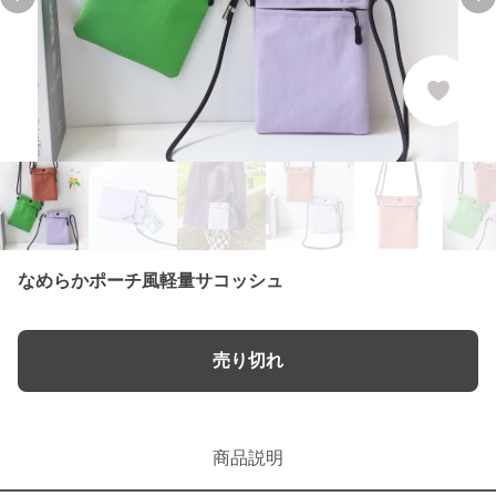
Previous slide
Ne
なめらかポーチ風軽量サコッシュ
売り切れ
商品説明