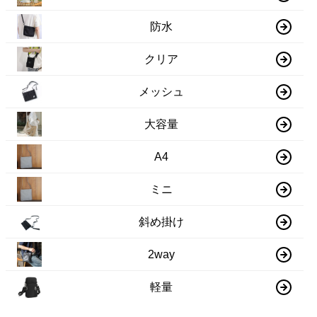
防水
クリア
メッシュ
大容量
A4
ミニ
斜め掛け
2way
軽量