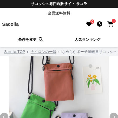
サコッシュ専門通販サイト サコラ
全品送料無料
0
0
Sacolla
条件を変更
人気ランキング
Sacolla TOP
›
ナイロンの一覧
›
なめらかポーチ風軽量サコッシュ