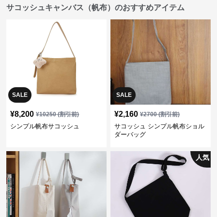
サコッシュキャンバス（帆布）のおすすめアイテム
SALE
SALE
¥
8,200
¥
2,160
¥
10250
(割引前)
¥
2700
(割引前)
シンプル帆布サコッシュ
サコッシュ シンプル帆布ショル
ダーバッグ
人気