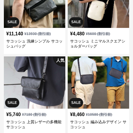
SALE
SALE
¥
11,140
¥
4,480
¥
13930
(割引前)
¥
5600
(割引前)
サコッシュ 洗練シンプル サコッ
サコッシュ ミニマルスクエアシ
シュバッグ
ョルダーバッグ
人気
SALE
SALE
¥
5,740
¥
8,460
¥
7180
(割引前)
¥
10580
(割引前)
サコッシュ 上質レザーの多機能
サコッシュ 編み込みデザイン サ
サコッシュ
コッシュ