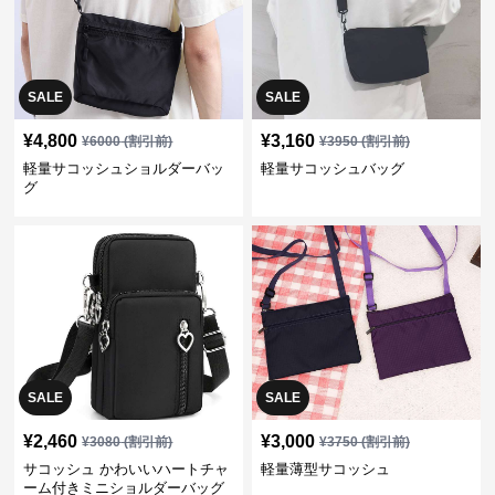
SALE
SALE
¥
4,800
¥
3,160
¥
6000
(割引前)
¥
3950
(割引前)
軽量サコッシュショルダーバッ
軽量サコッシュバッグ
グ
SALE
SALE
¥
2,460
¥
3,000
¥
3080
(割引前)
¥
3750
(割引前)
サコッシュ かわいいハートチャ
軽量薄型サコッシュ
ーム付きミニショルダーバッグ