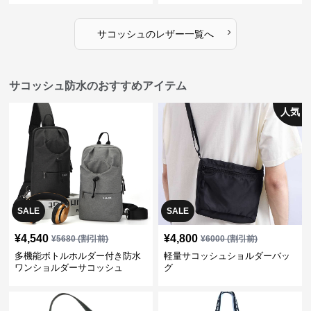
›
サコッシュ
の
レザー
一覧へ
サコッシュ防水のおすすめアイテム
人気
SALE
SALE
¥
4,540
¥
4,800
¥
5680
(割引前)
¥
6000
(割引前)
多機能ボトルホルダー付き防水
軽量サコッシュショルダーバッ
ワンショルダーサコッシュ
グ