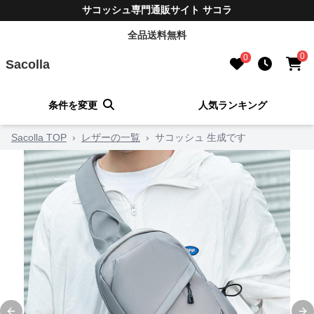
サコッシュ専門通販サイト サコラ
全品送料無料
0
0
Sacolla
条件を変更
人気ランキング
Sacolla TOP
›
レザーの一覧
›
サコッシュ 生成です