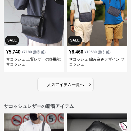
SALE
SALE
¥
5,740
¥
8,460
¥
7180
(割引前)
¥
10580
(割引前)
サコッシュ 上質レザーの多機能
サコッシュ 編み込みデザイン サ
サコッシュ
コッシュ
›
人気アイテム一覧へ
サコッシュレザーの新着アイテム