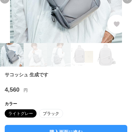
Previous slide
Ne
サコッシュ 生成です
4,560
円
カラー
ライトグレー
ブラック