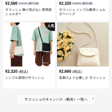
¥
2,580
¥
2,320
¥
3230
(割引前)
¥
2900
(割引前)
サコッシュ 飾り気のない実用派
サコッシュ シンプル帆布ショル
ショルダー
ダーバッグ
人気
¥
2,320
¥
2,660
(税込)
(税込)
シンプル肩掛けサコッシュ
花束のような優しさ サコッシュ
›
サコッシュ
の
キャンバス（帆布）
一覧へ