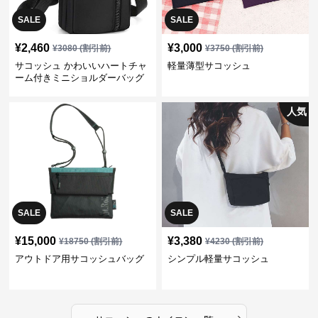
SALE
SALE
¥
2,460
¥
3,000
¥
3080
(割引前)
¥
3750
(割引前)
サコッシュ かわいいハートチャ
軽量薄型サコッシュ
ーム付きミニショルダーバッグ
人気
SALE
SALE
¥
15,000
¥
3,380
¥
18750
(割引前)
¥
4230
(割引前)
アウトドア用サコッシュバッグ
シンプル軽量サコッシュ
›