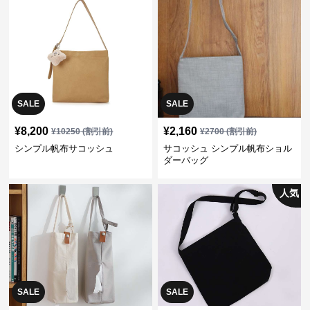
SALE
SALE
¥
8,200
¥
2,160
¥
10250
(割引前)
¥
2700
(割引前)
シンプル帆布サコッシュ
サコッシュ シンプル帆布ショル
ダーバッグ
人気
SALE
SALE