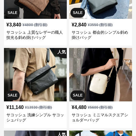
SALE
SALE
¥
3,840
¥
2,840
¥
4800
(割引前)
¥
3550
(割引前)
サコッシュ 上質なレザーの職人
サコッシュ 都会的シンプル斜め
技光る斜め掛けバッグ
掛けバッグ
人気
SALE
SALE
¥
11,140
¥
4,480
¥
13930
(割引前)
¥
5600
(割引前)
サコッシュ 洗練シンプル サコッ
サコッシュ ミニマルスクエアシ
シュバッグ
ョルダーバッグ
人気