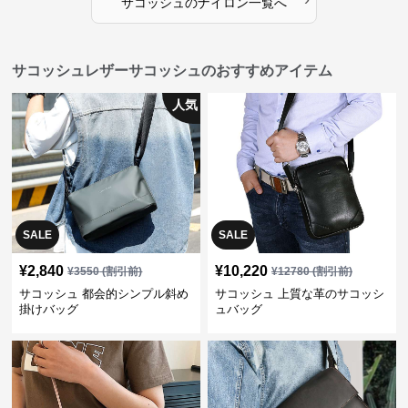
サコッシュ
の
ナイロン
一覧へ
サコッシュレザーサコッシュのおすすめアイテム
人気
SALE
SALE
¥
2,840
¥
10,220
¥
3550
(割引前)
¥
12780
(割引前)
サコッシュ 都会的シンプル斜め
サコッシュ 上質な革のサコッシ
掛けバッグ
ュバッグ