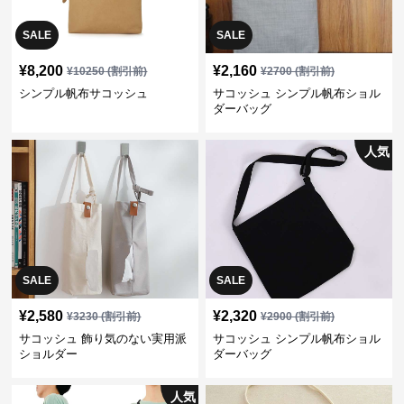
SALE
SALE
¥
8,200
¥
2,160
¥
10250
(割引前)
¥
2700
(割引前)
シンプル帆布サコッシュ
サコッシュ シンプル帆布ショル
ダーバッグ
人気
SALE
SALE
¥
2,580
¥
2,320
¥
3230
(割引前)
¥
2900
(割引前)
サコッシュ 飾り気のない実用派
サコッシュ シンプル帆布ショル
ショルダー
ダーバッグ
人気