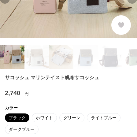
Previous slide
Ne
サコッシュ マリンテイスト帆布サコッシュ
2,740
円
カラー
ブラック
ホワイト
グリーン
ライトブルー
ダークブルー