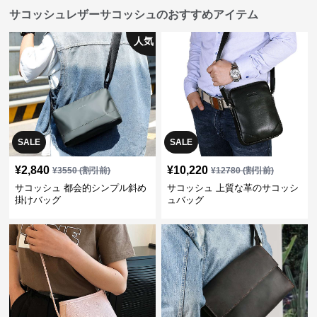
サコッシュレザーサコッシュのおすすめアイテム
人気
SALE
SALE
¥
2,840
¥
10,220
¥
3550
(割引前)
¥
12780
(割引前)
サコッシュ 都会的シンプル斜め
サコッシュ 上質な革のサコッシ
掛けバッグ
ュバッグ