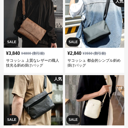
人気
SALE
SALE
¥
3,840
¥
2,840
¥
4800
(割引前)
¥
3550
(割引前)
サコッシュ 上質なレザーの職人
サコッシュ 都会的シンプル斜め
技光る斜め掛けバッグ
掛けバッグ
人気
SALE
SALE