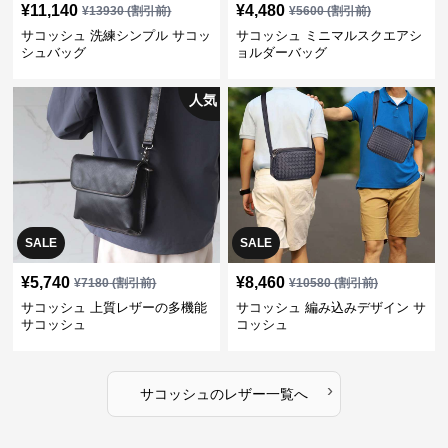
¥
11,140
¥
4,480
¥
13930
(割引前)
¥
5600
(割引前)
サコッシュ 洗練シンプル サコッ
サコッシュ ミニマルスクエアシ
シュバッグ
ョルダーバッグ
人気
SALE
SALE
¥
5,740
¥
8,460
¥
7180
(割引前)
¥
10580
(割引前)
サコッシュ 上質レザーの多機能
サコッシュ 編み込みデザイン サ
サコッシュ
コッシュ
›
サコッシュ
の
レザー
一覧へ