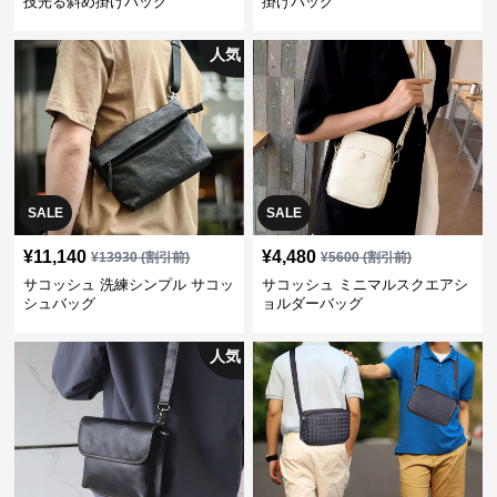
技光る斜め掛けバッグ
掛けバッグ
人気
SALE
SALE
¥
11,140
¥
4,480
¥
13930
(割引前)
¥
5600
(割引前)
サコッシュ 洗練シンプル サコッ
サコッシュ ミニマルスクエアシ
シュバッグ
ョルダーバッグ
人気