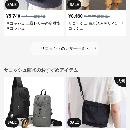
SALE
SALE
¥
5,740
¥
8,460
¥
7180
(割引前)
¥
10580
(割引前)
サコッシュ 上質レザーの多機能
サコッシュ 編み込みデザイン サ
サコッシュ
コッシュ
›
サコッシュ
の
レザー
一覧へ
サコッシュ防水のおすすめアイテム
人気
SALE
SALE