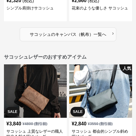
¥
2,320
¥
2,660
(税込)
(税込)
シンプル肩掛けサコッシュ
花束のような優しさ サコッシュ
›
サコッシュ
の
キャンバス（帆布）
一覧へ
サコッシュレザーのおすすめアイテム
人気
SALE
SALE
¥
3,840
¥
2,840
¥
4800
(割引前)
¥
3550
(割引前)
サコッシュ 上質なレザーの職人
サコッシュ 都会的シンプル斜め