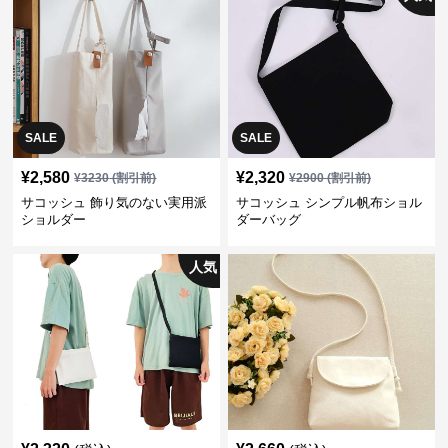
SALE
SALE
¥
2,580
¥
2,320
¥
3230
(割引前)
¥
2900
(割引前)
サコッシュ 飾り気のない実用派
サコッシュ シンプル帆布ショル
ショルダー
ダーバッグ
人気