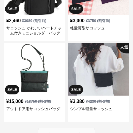
SALE
SALE
¥
2,460
¥
3,000
¥
3080
(割引前)
¥
3750
(割引前)
サコッシュ かわいいハートチャ
軽量薄型サコッシュ
ーム付きミニショルダーバッグ
人気
SALE
SALE
¥
15,000
¥
3,380
¥
18750
(割引前)
¥
4230
(割引前)
アウトドア用サコッシュバッグ
シンプル軽量サコッシュ