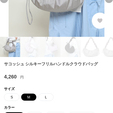
Previous slide
Ne
サコッシュ シルキーフリルハンドルクラウドバッグ
4,260
円
サイズ
S
M
L
カラー