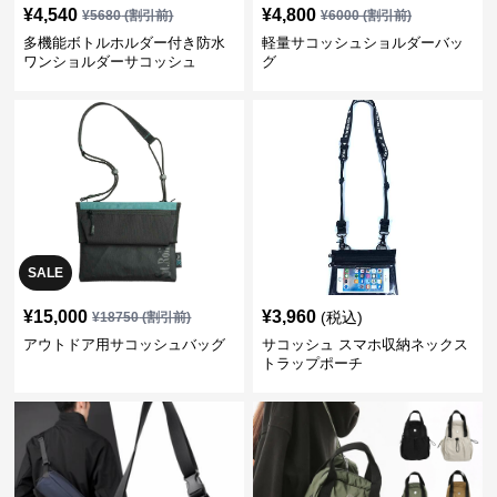
¥
4,540
¥
4,800
¥
5680
(割引前)
¥
6000
(割引前)
多機能ボトルホルダー付き防水
軽量サコッシュショルダーバッ
ワンショルダーサコッシュ
グ
SALE
¥
15,000
¥
3,960
(税込)
¥
18750
(割引前)
アウトドア用サコッシュバッグ
サコッシュ スマホ収納ネックス
トラップポーチ