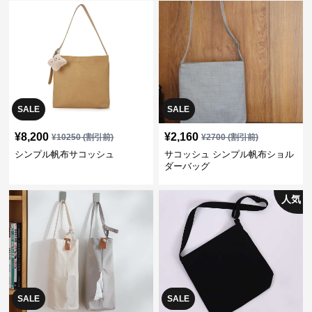
SALE
SALE
¥
8,200
¥
2,160
¥
10250
(割引前)
¥
2700
(割引前)
シンプル帆布サコッシュ
サコッシュ シンプル帆布ショル
ダーバッグ
人気
SALE
SALE