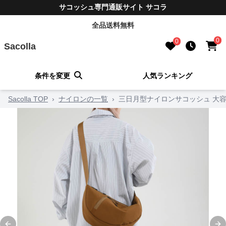
サコッシュ専門通販サイト サコラ
全品送料無料
0
0
Sacolla
条件を変更
人気ランキング
Sacolla TOP
›
ナイロンの一覧
›
三日月型ナイロンサコッシュ 大