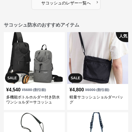
›
サコッシュ
の
レザー
一覧へ
サコッシュ防水のおすすめアイテム
人気
SALE
SALE
¥
4,540
¥
4,800
¥
5680
(割引前)
¥
6000
(割引前)
多機能ボトルホルダー付き防水
軽量サコッシュショルダーバッ
ワンショルダーサコッシュ
グ