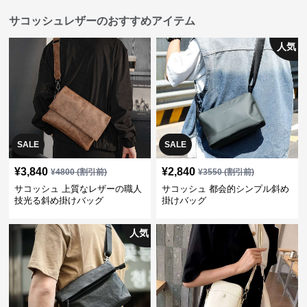
サコッシュレザーのおすすめアイテム
人気
SALE
SALE
¥
3,840
¥
2,840
¥
4800
(割引前)
¥
3550
(割引前)
サコッシュ 上質なレザーの職人
サコッシュ 都会的シンプル斜め
技光る斜め掛けバッグ
掛けバッグ
人気