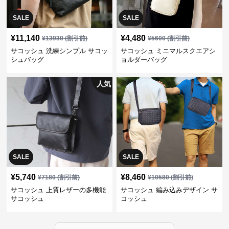
SALE
SALE
¥
11,140
¥
4,480
¥
13930
(割引前)
¥
5600
(割引前)
サコッシュ 洗練シンプル サコッ
サコッシュ ミニマルスクエアシ
シュバッグ
ョルダーバッグ
人気
SALE
SALE
¥
5,740
¥
8,460
¥
7180
(割引前)
¥
10580
(割引前)
サコッシュ 上質レザーの多機能
サコッシュ 編み込みデザイン サ
サコッシュ
コッシュ