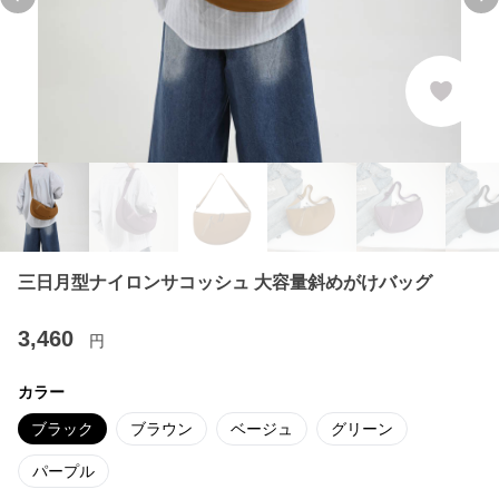
Previous slide
Ne
三日月型ナイロンサコッシュ 大容量斜めがけバッグ
3,460
円
カラー
ブラック
ブラウン
ベージュ
グリーン
パープル