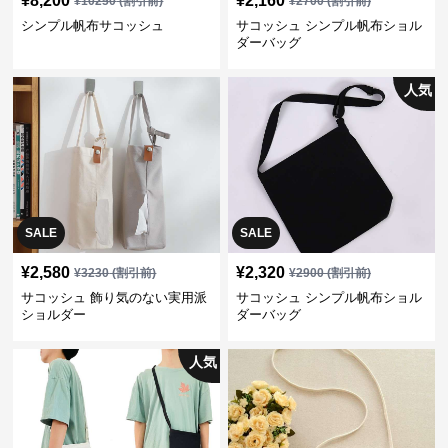
¥
8,200
¥
2,160
¥
10250
(割引前)
¥
2700
(割引前)
シンプル帆布サコッシュ
サコッシュ シンプル帆布ショル
ダーバッグ
人気
SALE
SALE
¥
2,580
¥
2,320
¥
3230
(割引前)
¥
2900
(割引前)
サコッシュ 飾り気のない実用派
サコッシュ シンプル帆布ショル
ショルダー
ダーバッグ
人気