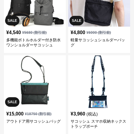
SALE
SALE
¥
4,540
¥
4,800
¥
5680
(割引前)
¥
6000
(割引前)
多機能ボトルホルダー付き防水
軽量サコッシュショルダーバッ
ワンショルダーサコッシュ
グ
SALE
¥
15,000
¥
3,960
(税込)
¥
18750
(割引前)
アウトドア用サコッシュバッグ
サコッシュ スマホ収納ネックス
トラップポーチ