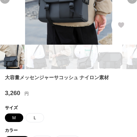
Previous slide
Ne
大容量メッセンジャーサコッシュ ナイロン素材
3,260
円
サイズ
M
L
カラー