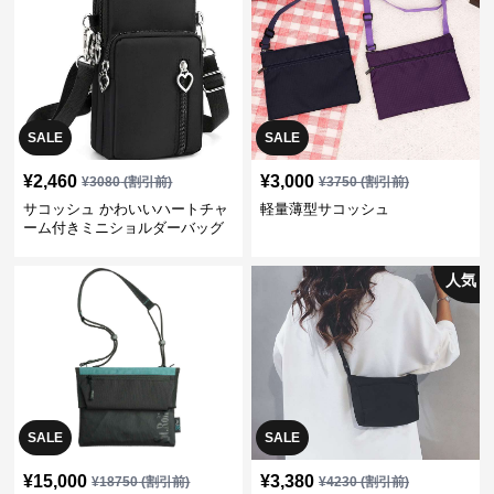
SALE
SALE
¥
2,460
¥
3,000
¥
3080
(割引前)
¥
3750
(割引前)
サコッシュ かわいいハートチャ
軽量薄型サコッシュ
ーム付きミニショルダーバッグ
人気
SALE
SALE
¥
15,000
¥
3,380
¥
18750
(割引前)
¥
4230
(割引前)