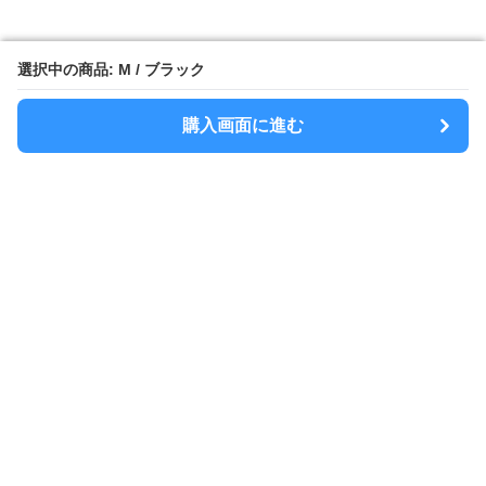
選択中の商品: M / ブラック
選択中の商品: M / ブラック
購入画面に進む
購入画面に進む
Sacolla
について
会社概要