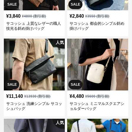
SALE
SALE
¥
3,840
¥
2,840
¥
4800
(割引前)
¥
3550
(割引前)
サコッシュ 上質なレザーの職人
サコッシュ 都会的シンプル斜め
技光る斜め掛けバッグ
掛けバッグ
人気
SALE
SALE
¥
11,140
¥
4,480
¥
13930
(割引前)
¥
5600
(割引前)
サコッシュ 洗練シンプル サコッ
サコッシュ ミニマルスクエアシ
シュバッグ
ョルダーバッグ
人気