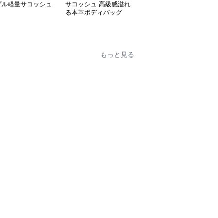
プル軽量サコッシュ
サコッシュ 高級感溢れ
サコッシュ ポレーヌ ス
る本革ボディバッグ
ムースレザー手提げバッ
グ
もっと見る