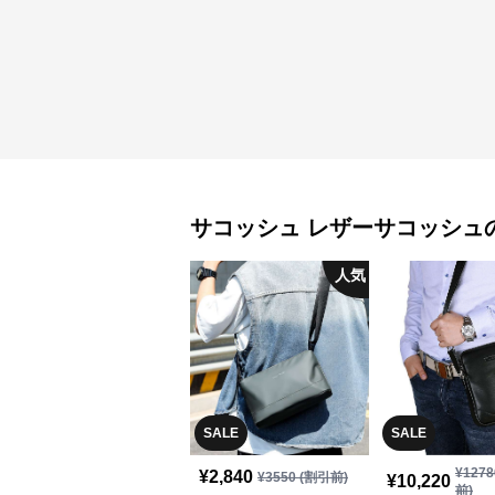
サコッシュ
レザーサコッシュ
人気
SALE
SALE
¥
1278
¥
2,840
¥
3550
(割引前)
¥
10,220
前)