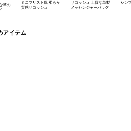
ミニマリスト風 柔らか
サコッシュ 上質な革製
シン
な革の
質感サコッシュ
メッセンジャーバッグ
グ
めアイテム