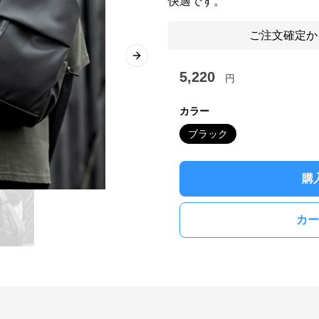
快適です。
ご注文確定か
Next slide
5,220
円
カラー
ブラック
購
カー