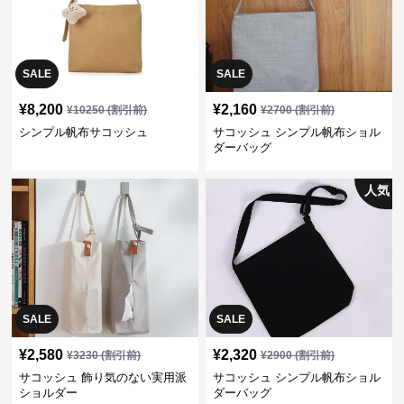
SALE
SALE
¥
8,200
¥
2,160
¥
10250
(割引前)
¥
2700
(割引前)
シンプル帆布サコッシュ
サコッシュ シンプル帆布ショル
ダーバッグ
人気
SALE
SALE
¥
2,580
¥
2,320
¥
3230
(割引前)
¥
2900
(割引前)
サコッシュ 飾り気のない実用派
サコッシュ シンプル帆布ショル
ショルダー
ダーバッグ