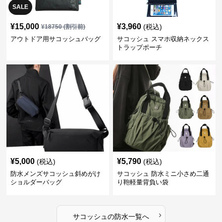
SALE
¥
15,000
¥
3,960
(税込)
¥
18750
(割引前)
アウトドア用サコッシュバッグ
サコッシュ スマホ収納ネックス
トラップポーチ
¥
5,000
¥
5,790
(税込)
(税込)
防水メンズサコッシュ斜めがけ
サコッシュ 防水ミニ小さめ二通
ショルダーバッグ
り鞄軽量背負い袋
›
サコッシュ
の
防水
一覧へ