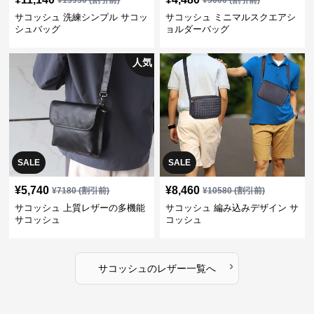
¥
13930
(割引前)
¥
5600
(割引前)
サコッシュ 洗練シンプル サコッ
サコッシュ ミニマルスクエアシ
シュバッグ
ョルダーバッグ
人気
SALE
SALE
¥
5,740
¥
8,460
¥
7180
(割引前)
¥
10580
(割引前)
サコッシュ 上質レザーの多機能
サコッシュ 編み込みデザイン サ
サコッシュ
コッシュ
›
サコッシュ
の
レザー
一覧へ