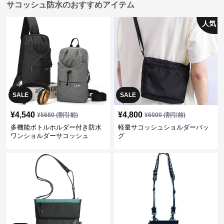
サコッシュ防水のおすすめアイテム
人気
SALE
SALE
¥
4,540
¥
4,800
¥
5680
(割引前)
¥
6000
(割引前)
多機能ボトルホルダー付き防水
軽量サコッシュショルダーバッ
ワンショルダーサコッシュ
グ