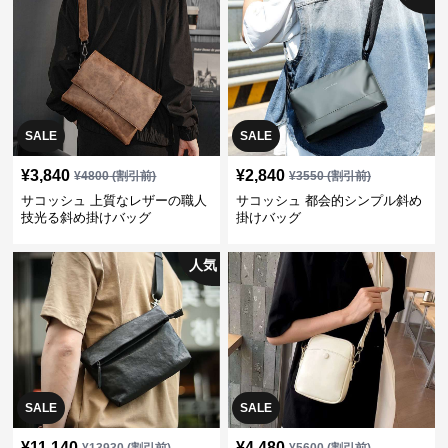
SALE
SALE
¥
3,840
¥
2,840
¥
4800
(割引前)
¥
3550
(割引前)
サコッシュ 上質なレザーの職人
サコッシュ 都会的シンプル斜め
技光る斜め掛けバッグ
掛けバッグ
人気
SALE
SALE
¥
11,140
¥
4,480