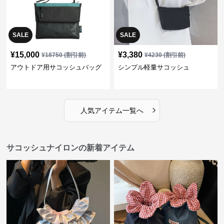
SALE
SALE
¥
15,000
¥
3,380
¥
18750
(割引前)
¥
4230
(割引前)
アウトドア用サコッシュバッグ
シンプル軽量サコッシュ
›
人気アイテム一覧へ
サコッシュナイロンの新着アイテム