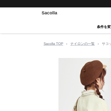
Sacolla
条件を変
Sacolla TOP
›
ナイロンの一覧
›
サコ