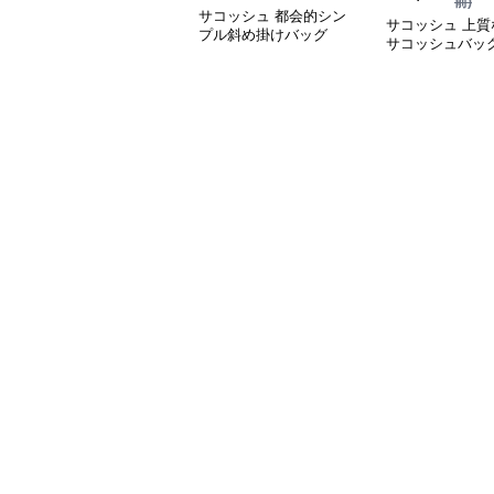
前)
サコッシュ 都会的シン
サコッシュ 上質
プル斜め掛けバッグ
サコッシュバッ