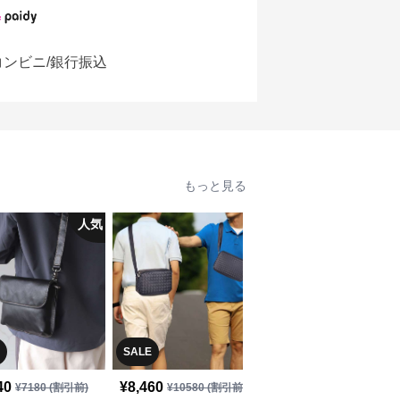
コンビニ/銀行振込
もっと見る
人気
SALE
SALE
¥
12780
(割引
40
¥
8,460
¥
7180
(割引前)
¥
10580
(割引前)
¥
10,220
前)