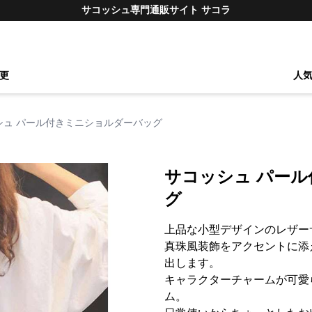
サコッシュ専門通販サイト サコラ
更
人
シュ パール付きミニショルダーバッグ
サコッシュ パー
グ
上品な小型デザインのレザー
真珠風装飾をアクセントに添
出します。
キャラクターチャームが可愛
ム。