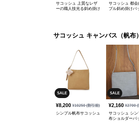
サコッシュ 上質なレザ
サコッシュ 都会
ーの職人技光る斜め掛け
プル斜め掛けバ
バッグ
サコッシュ
キャンバス（帆布
SALE
SALE
¥
8,200
¥
2,160
¥
10250
(割引前)
¥
2700
(
シンプル帆布サコッシュ
サコッシュ シン
布ショルダーバ