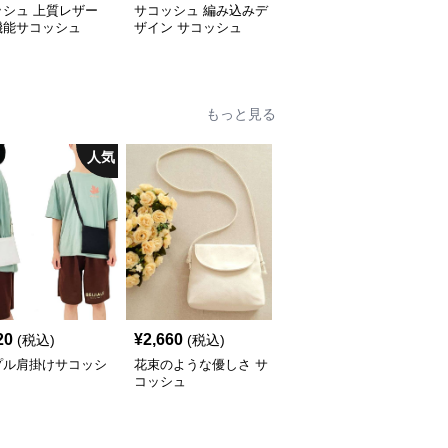
ッシュ 上質レザー
サコッシュ 編み込みデ
サコッシュ 上質な革の
機能サコッシュ
ザイン サコッシュ
サコッシュバッグ
もっと見る
人気
20
¥
2,660
¥
4,800
(税込)
(税込)
(税込)
プル肩掛けサコッシ
花束のような優しさ サ
ひよこ柄帆布サコッシュ
コッシュ
可愛い斜めがけ小物入れ