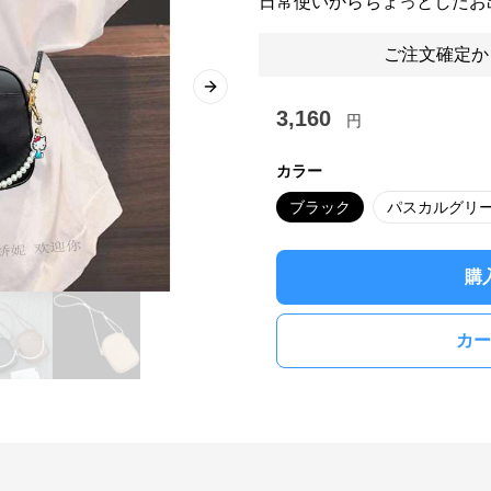
日常使いからちょっとしたお
ご注文確定か
Next slide
3,160
円
カラー
ブラック
パスカルグリ
購
カー