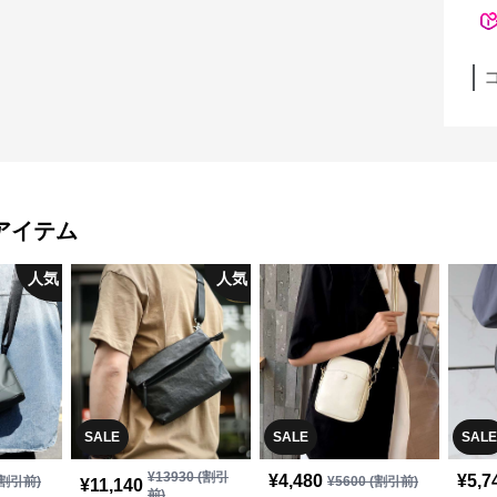
アイテム
人気
人気
SALE
SALE
SALE
¥
13930
(割引
¥
4,480
¥
5,7
割引前)
¥
5600
(割引前)
¥
11,140
前)