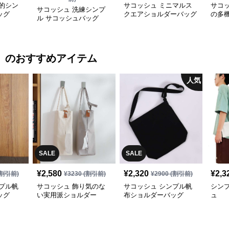
的シン
サコッシュ ミニマルス
サコ
サコッシュ 洗練シンプ
ッグ
クエアショルダーバッグ
の多
ル サコッシュバッグ
）
のおすすめアイテム
人気
SALE
SALE
¥
2,580
¥
2,320
¥
2,3
割引前)
¥
3230
(割引前)
¥
2900
(割引前)
プル帆
サコッシュ 飾り気のな
サコッシュ シンプル帆
シン
ッグ
い実用派ショルダー
布ショルダーバッグ
ュ