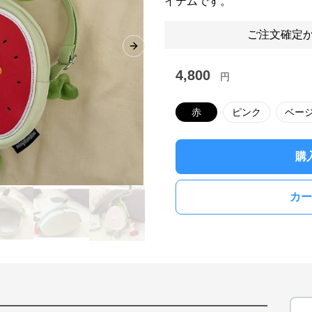
イテムです。
ご注文確定か
Next slide
4,800
円
赤
ピンク
ベー
購
カー