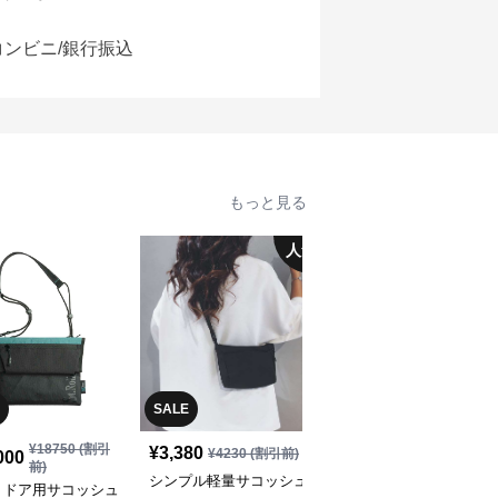
コンビニ/銀行振込
もっと見る
人気
SALE
¥
18750
(割引
¥
3,380
¥
18,280
(税込)
¥
4230
(割引前)
000
前)
シンプル軽量サコッシュ
軽量耐久性サコッシュ
トドア用サコッシュ