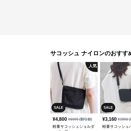
サコッシュ
ナイロン
のおすす
人気
SALE
SALE
¥
4,800
¥
3,160
¥
6000
(割引前)
¥
3950
(
軽量サコッシュショルダ
軽量サコッシュ