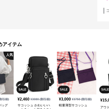
めアイテム
人気
SALE
SALE
SALE
¥
2,460
¥
3,000
割引前)
¥
3080
(割引前)
¥
3750
(割引前)
¥
15,
バッグ
サコッシュ かわいいハ
軽量薄型サコッシュ
アウ