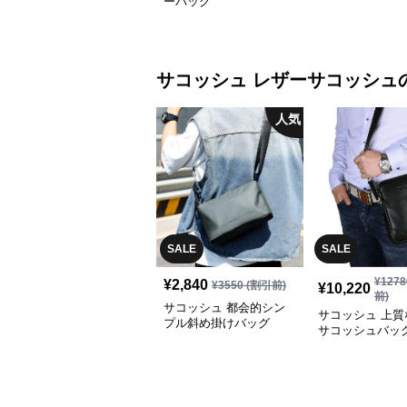
ーバッグ
サコッシュ
レザーサコッシュ
人気
SALE
SALE
¥
1278
¥
2,840
¥
3550
(割引前)
¥
10,220
前)
サコッシュ 都会的シン
サコッシュ 上質
プル斜め掛けバッグ
サコッシュバッ