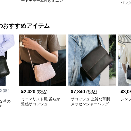
ートチャーム付きミニシ
バッ
ョルダーバッグ
のおすすめアイテム
0
(割引
¥
2,420
¥
7,840
¥
3,0
(税込)
(税込)
ミニマリスト風 柔らか
サコッシュ 上質な革製
シン
な革の
質感サコッシュ
メッセンジャーバッグ
グ