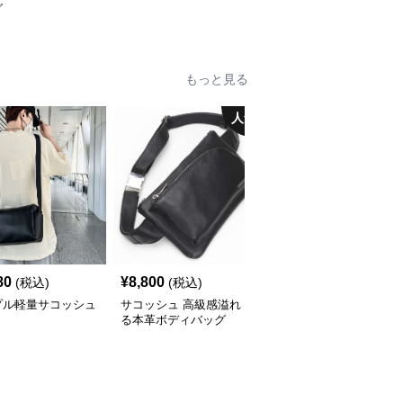
グ
もっと見る
人気
80
¥
8,800
¥
5,260
(税込)
(税込)
(税込)
プル軽量サコッシュ
サコッシュ 高級感溢れ
サコッシュ ポレーヌ ス
る本革ボディバッグ
ムースレザー手提げバッ
グ