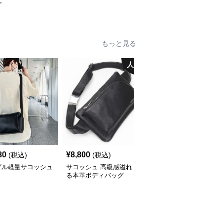
グ
もっと見る
人気
80
¥
8,800
¥
5,260
(税込)
(税込)
(税込)
プル軽量サコッシュ
サコッシュ 高級感溢れ
サコッシュ ポレーヌ ス
る本革ボディバッグ
ムースレザー手提げバッ
グ