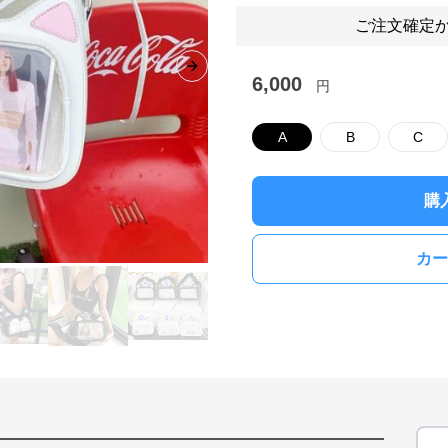
ご注文確定か
Next slide
6,000
円
A
B
C
購
カー