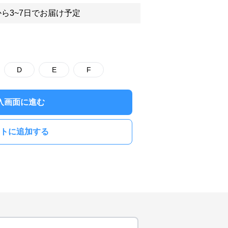
ら3~7日でお届け予定
D
E
F
入画面に進む
トに追加する