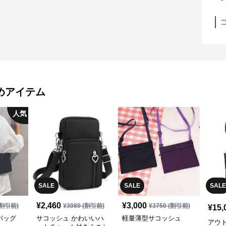
めアイテム
人気
SALE
SALE
SALE
¥
2,460
¥
3,000
割引前)
¥
3080
(割引前)
¥
3750
(割引前)
¥
15,
バッグ
サコッシュ かわいいハ
軽量薄型サコッシュ
アウ