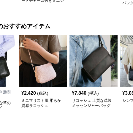
ートチャーム付きミニシ
バッ
ョルダーバッグ
のおすすめアイテム
0
(割引
¥
2,420
¥
7,840
¥
3,0
(税込)
(税込)
ミニマリスト風 柔らか
サコッシュ 上質な革製
シン
な革の
質感サコッシュ
メッセンジャーバッグ
グ