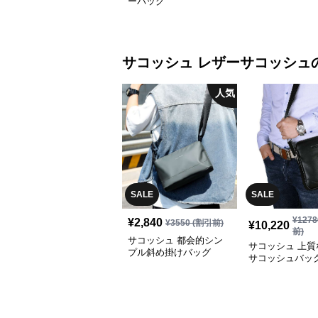
ーバッグ
サコッシュ
レザーサコッシュ
人気
SALE
SALE
¥
1278
¥
2,840
¥
3550
(割引前)
¥
10,220
前)
サコッシュ 都会的シン
サコッシュ 上質
プル斜め掛けバッグ
サコッシュバッ