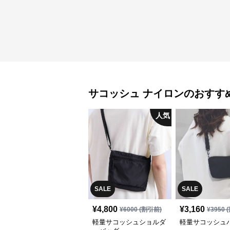
サコッシュ
ナイロン
のおすす
人気
SALE
SALE
¥
4,800
¥
3,160
¥
6000
(割引前)
¥
3950
(
軽量サコッシュショルダ
軽量サコッシュ