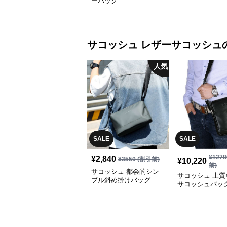
ーバッグ
サコッシュ
レザーサコッシュ
人気
SALE
SALE
¥
1278
¥
2,840
¥
3550
(割引前)
¥
10,220
前)
サコッシュ 都会的シン
サコッシュ 上質
プル斜め掛けバッグ
サコッシュバッ