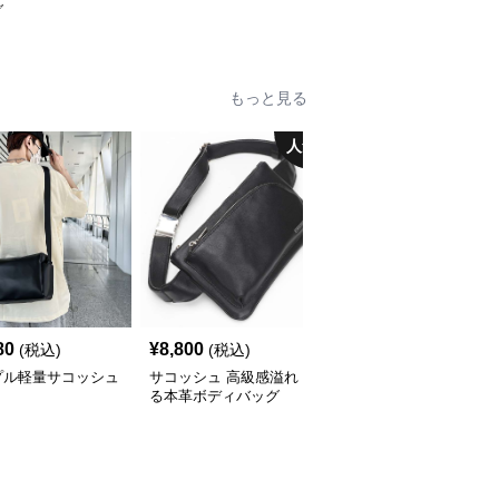
グ
もっと見る
人気
80
¥
8,800
¥
5,260
(税込)
(税込)
(税込)
プル軽量サコッシュ
サコッシュ 高級感溢れ
サコッシュ ポレーヌ ス
る本革ボディバッグ
ムースレザー手提げバッ
グ