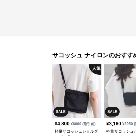
サコッシュ
ナイロン
のおすす
人気
SALE
SALE
¥
4,800
¥
3,160
¥
6000
(割引前)
¥
3950
(
軽量サコッシュショルダ
軽量サコッシュ