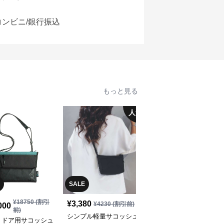
コンビニ/銀行振込
もっと見る
人気
SALE
¥
18750
(割引
¥
3,380
¥
18,280
(税込)
¥
4230
(割引前)
000
前)
シンプル軽量サコッシュ
軽量耐久性サコッシュ
トドア用サコッシュ