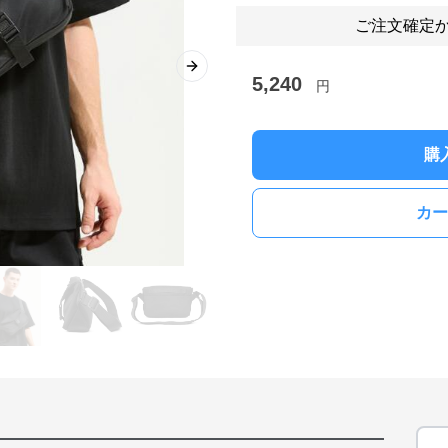
ご注文確定か
Next slide
5,240
円
購
カー