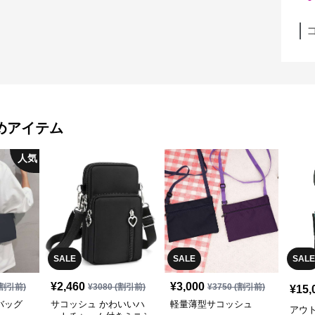
めアイテム
人気
SALE
SALE
SALE
¥
2,460
¥
3,000
割引前)
¥
3080
(割引前)
¥
3750
(割引前)
¥
15,
バッグ
サコッシュ かわいいハ
軽量薄型サコッシュ
アウ