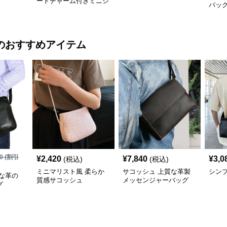
ートチャーム付きミニシ
バッ
ョルダーバッグ
のおすすめアイテム
0
(割引
¥
2,420
¥
7,840
¥
3,0
(税込)
(税込)
ミニマリスト風 柔らか
サコッシュ 上質な革製
シン
な革の
質感サコッシュ
メッセンジャーバッグ
グ