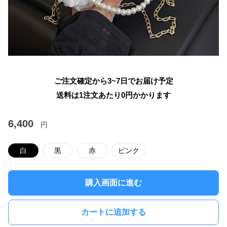
ご注文確定から3~7日でお届け予定
送料は1注文あたり
0
円かかります
6,400
円
白
黒
赤
ピンク
購入画面に進む
カートに追加する