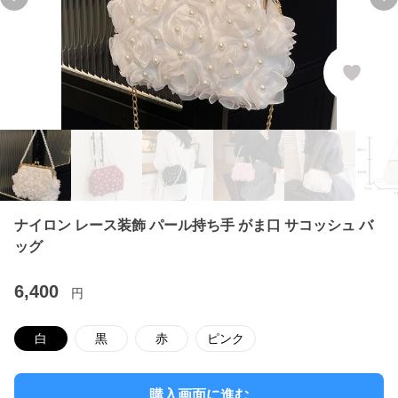
Previous slide
Ne
ナイロン レース装飾 パール持ち手 がま口 サコッシュ バ
ッグ
6,400
円
白
黒
赤
ピンク
購入画面に進む