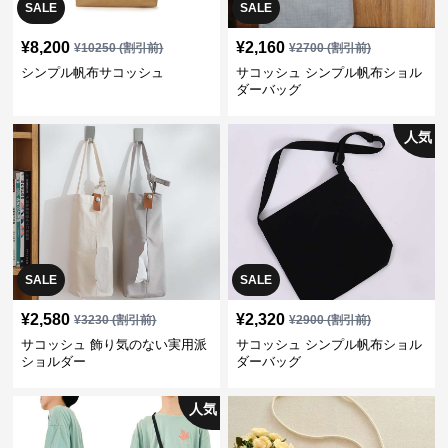
SALE
SALE
¥
8,200
¥
2,160
¥
10250
(割引前)
¥
2700
(割引前)
シンプル帆布サコッシュ
サコッシュ シンプル帆布ショル
ダーバッグ
人気
SALE
SALE
¥
2,580
¥
2,320
¥
3230
(割引前)
¥
2900
(割引前)
サコッシュ 飾り気のない実用派
サコッシュ シンプル帆布ショル
ショルダー
ダーバッグ
人気