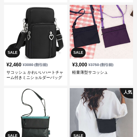
SALE
SALE
¥
2,460
¥
3,000
¥
3080
(割引前)
¥
3750
(割引前)
サコッシュ かわいいハートチャ
軽量薄型サコッシュ
ーム付きミニショルダーバッグ
人気
SALE
SALE