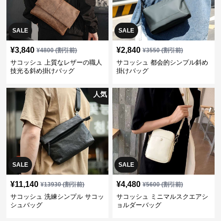
SALE
SALE
¥
3,840
¥
2,840
¥
4800
(割引前)
¥
3550
(割引前)
サコッシュ 上質なレザーの職人
サコッシュ 都会的シンプル斜め
技光る斜め掛けバッグ
掛けバッグ
人気
SALE
SALE
¥
11,140
¥
4,480
¥
13930
(割引前)
¥
5600
(割引前)
サコッシュ 洗練シンプル サコッ
サコッシュ ミニマルスクエアシ
シュバッグ
ョルダーバッグ