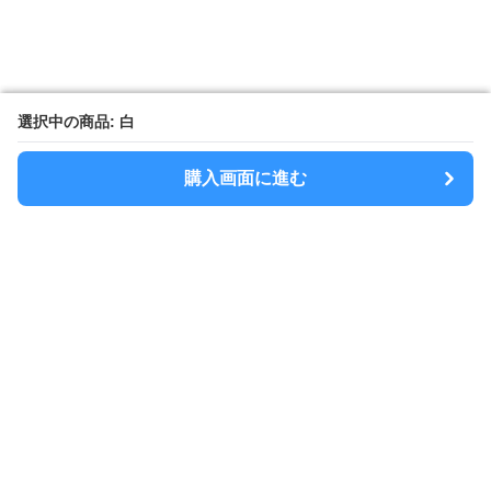
選択中の商品: 白
選択中の商品: 白
購入画面に進む
購入画面に進む
Sacolla
について