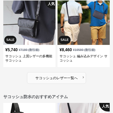
人気
SALE
SALE
¥
5,740
¥
8,460
¥
7180
(割引前)
¥
10580
(割引前)
サコッシュ 上質レザーの多機能
サコッシュ 編み込みデザイン サ
サコッシュ
コッシュ
›
サコッシュ
の
レザー
一覧へ
サコッシュ防水のおすすめアイテム
人気