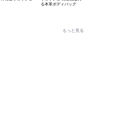
る本革ボディバッグ
ムースレザー手提げバッ
グ
もっと見る