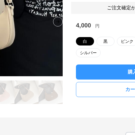
ご注文確定か
Next slide
4,000
円
白
黒
ピンク
シルバー
購
カー