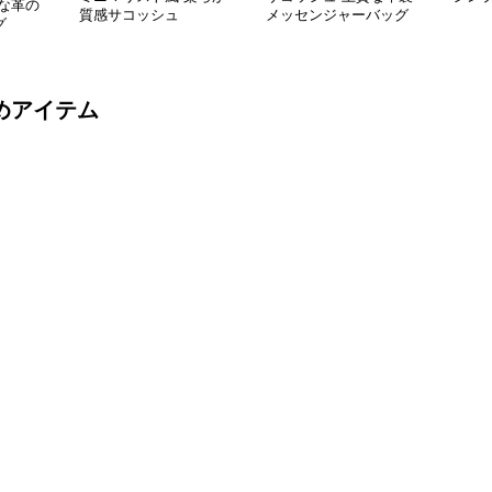
な革の
質感サコッシュ
メッセンジャーバッグ
グ
めアイテム