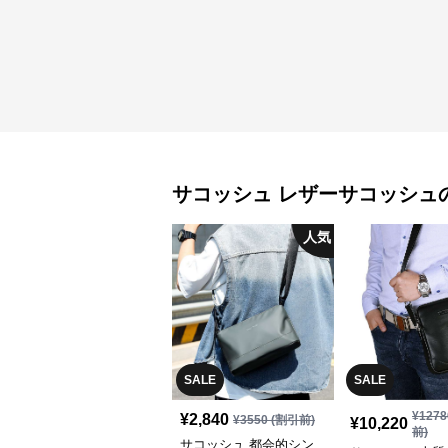
サコッシュ
レザーサコッシュ
人気
SALE
SALE
¥
1278
¥
2,840
¥
3550
(割引前)
¥
10,220
前)
サコッシュ 都会的シン