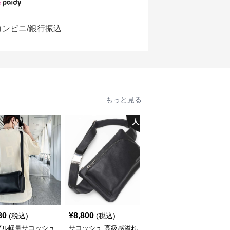
コンビニ/銀行振込
もっと見る
人気
80
¥
8,800
¥
5,260
(税込)
(税込)
(税込)
プル軽量サコッシュ
サコッシュ 高級感溢れ
サコッシュ ポレーヌ ス