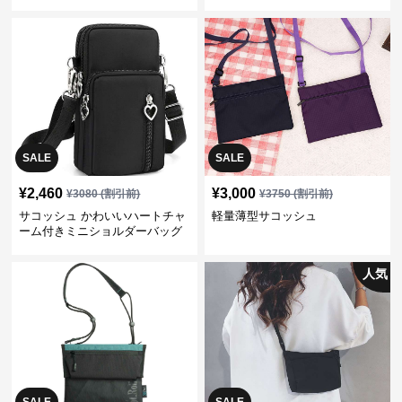
SALE
SALE
¥
2,460
¥
3,000
¥
3080
(割引前)
¥
3750
(割引前)
サコッシュ かわいいハートチャ
軽量薄型サコッシュ
ーム付きミニショルダーバッグ
人気
SALE
SALE