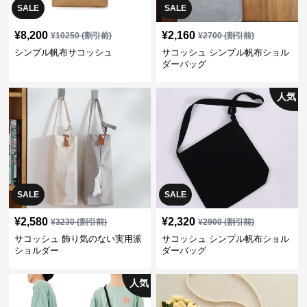
SALE
SALE
¥
8,200
¥
2,160
¥
10250
(割引前)
¥
2700
(割引前)
シンプル帆布サコッシュ
サコッシュ シンプル帆布ショル
ダーバッグ
人気
SALE
SALE
¥
2,580
¥
2,320
¥
3230
(割引前)
¥
2900
(割引前)
サコッシュ 飾り気のない実用派
サコッシュ シンプル帆布ショル
ショルダー
ダーバッグ
人気