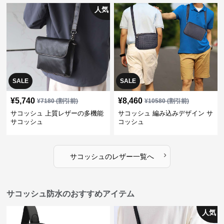
人気
SALE
SALE
¥
5,740
¥
8,460
¥
7180
(割引前)
¥
10580
(割引前)
サコッシュ 上質レザーの多機能
サコッシュ 編み込みデザイン サ
サコッシュ
コッシュ
›
サコッシュ
の
レザー
一覧へ
サコッシュ防水のおすすめアイテム
人気