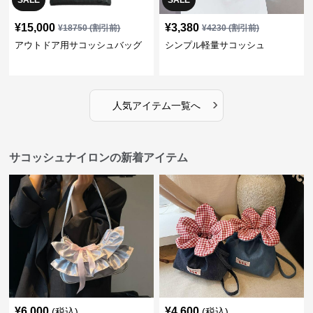
¥
15,000
¥
3,380
¥
18750
(割引前)
¥
4230
(割引前)
アウトドア用サコッシュバッグ
シンプル軽量サコッシュ
›
人気アイテム一覧へ
サコッシュナイロンの新着アイテム
¥
6,000
¥
4,600
(税込)
(税込)