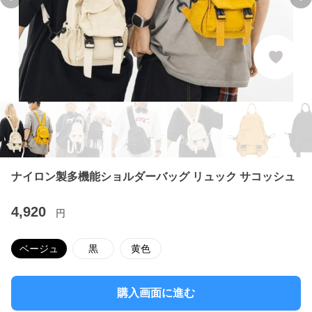
Previous slide
Ne
ナイロン製多機能ショルダーバッグ リュック サコッシュ
4,920
円
ベージュ
黒
黄色
購入画面に進む