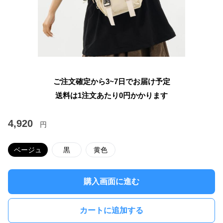
ご注文確定から3~7日でお届け予定
送料は1注文あたり
0
円かかります
4,920
円
ベージュ
黒
黄色
購入画面に進む
カートに追加する