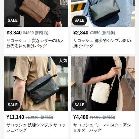
SALE
SALE
¥
3,840
¥
2,840
¥
4800
(割引前)
¥
3550
(割引前)
サコッシュ 上質なレザーの職人
サコッシュ 都会的シンプル斜め
技光る斜め掛けバッグ
掛けバッグ
人気
SALE
SALE
¥
11,140
¥
4,480
¥
13930
(割引前)
¥
5600
(割引前)
サコッシュ 洗練シンプル サコッ
サコッシュ ミニマルスクエアシ
シュバッグ
ョルダーバッグ