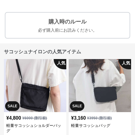
購入時のルール
必ず購入前にお読みください。
サコッシュナイロンの人気アイテム
人気
人気
SALE
SALE
¥
4,800
¥
3,160
¥
6000
(割引前)
¥
3950
(割引前)
軽量サコッシュショルダーバッ
軽量サコッシュバッグ
グ