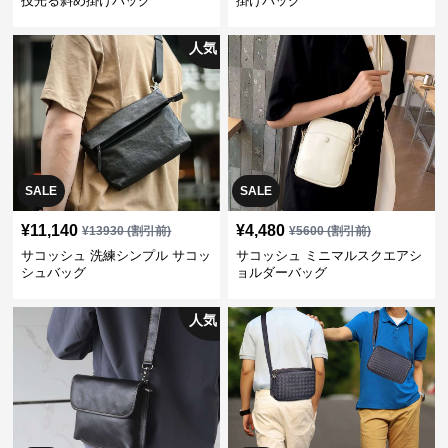
技光る斜め掛けバッグ
掛けバッグ
人気
SALE
SALE
¥
11,140
¥
4,480
¥
13930
(割引前)
¥
5600
(割引前)
サコッシュ 洗練シンプル サコッ
サコッシュ ミニマルスクエアシ
シュバッグ
ョルダーバッグ
人気