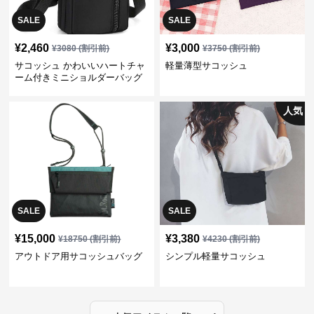
SALE
SALE
¥
2,460
¥
3,000
¥
3080
(割引前)
¥
3750
(割引前)
サコッシュ かわいいハートチャ
軽量薄型サコッシュ
ーム付きミニショルダーバッグ
人気
SALE
SALE
¥
15,000
¥
3,380
¥
18750
(割引前)
¥
4230
(割引前)
アウトドア用サコッシュバッグ
シンプル軽量サコッシュ