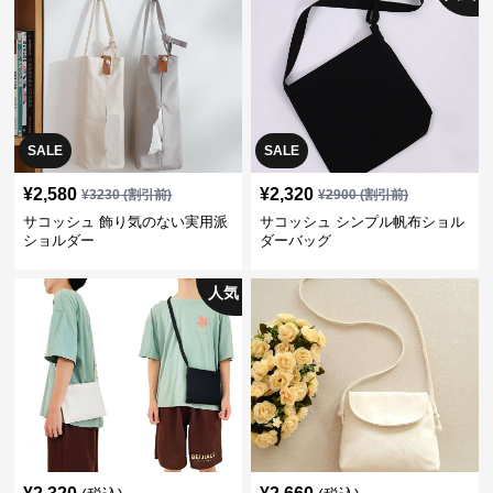
SALE
SALE
¥
2,580
¥
2,320
¥
3230
(割引前)
¥
2900
(割引前)
サコッシュ 飾り気のない実用派
サコッシュ シンプル帆布ショル
ショルダー
ダーバッグ
人気