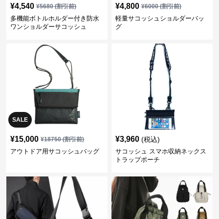
¥
4,540
¥
4,800
¥
5680
(割引前)
¥
6000
(割引前)
多機能ボトルホルダー付き防水
軽量サコッシュショルダーバッ
ワンショルダーサコッシュ
グ
SALE
¥
15,000
¥
3,960
(税込)
¥
18750
(割引前)
アウトドア用サコッシュバッグ
サコッシュ スマホ収納ネックス
トラップポーチ