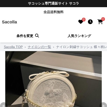
サコッシュ専門通販サイト サコラ
全品送料無料
0
0
Sacolla
条件を変更
人気ランキング
Sacolla TOP
›
ナイロンの一覧
›
ナイロン刺繍サコッシュ 蝶々柄レ