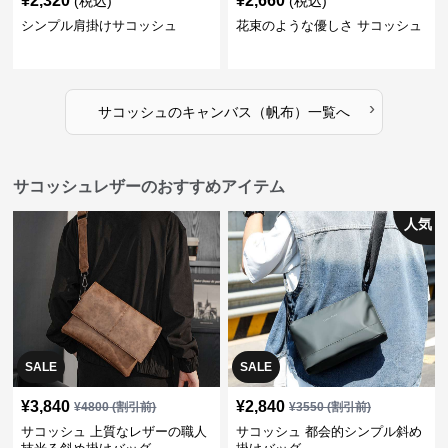
¥
2,320
¥
2,660
(税込)
(税込)
シンプル肩掛けサコッシュ
花束のような優しさ サコッシュ
›
サコッシュ
の
キャンバス（帆布）
一覧へ
サコッシュレザーのおすすめアイテム
人気
SALE
SALE
¥
3,840
¥
2,840
¥
4800
(割引前)
¥
3550
(割引前)
サコッシュ 上質なレザーの職人
サコッシュ 都会的シンプル斜め