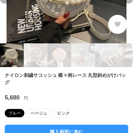
Previous slide
Ne
ナイロン刺繍サコッシュ 蝶々柄レース 丸型斜めがけバッ
グ
5,680
円
ブルー
ベージュ
ピンク
購入画面に進む