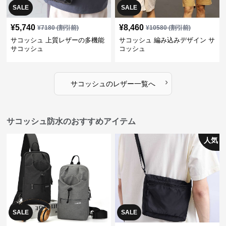
SALE
SALE
¥
5,740
¥
8,460
¥
7180
(割引前)
¥
10580
(割引前)
サコッシュ 上質レザーの多機能
サコッシュ 編み込みデザイン サ
サコッシュ
コッシュ
›
サコッシュ
の
レザー
一覧へ
サコッシュ防水のおすすめアイテム
人気
SALE
SALE