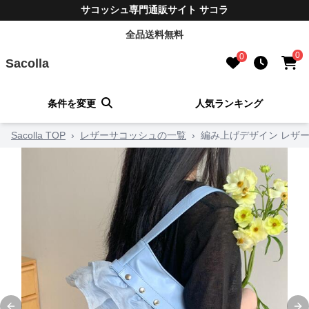
サコッシュ専門通販サイト サコラ
全品送料無料
0
0
Sacolla
条件を変更
人気ランキング
Sacolla TOP
›
レザーサコッシュの一覧
›
編み上げデザイン レザ