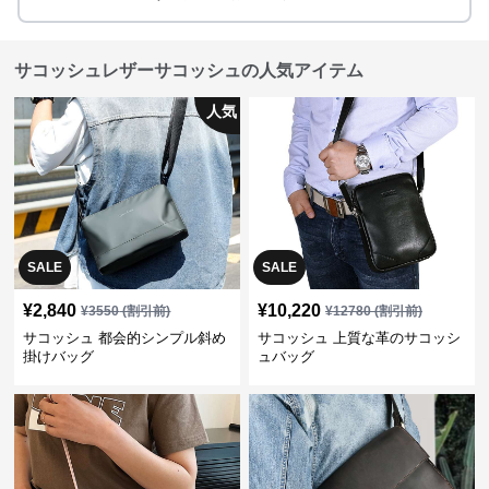
サコッシュレザーサコッシュの人気アイテム
人気
SALE
SALE
¥
2,840
¥
10,220
¥
3550
(割引前)
¥
12780
(割引前)
サコッシュ 都会的シンプル斜め
サコッシュ 上質な革のサコッシ
掛けバッグ
ュバッグ