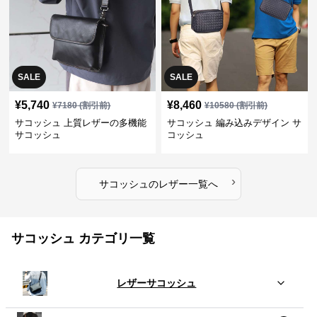
SALE
SALE
¥
5,740
¥
8,460
¥
7180
(割引前)
¥
10580
(割引前)
サコッシュ 上質レザーの多機能
サコッシュ 編み込みデザイン サ
サコッシュ
コッシュ
›
サコッシュ
の
レザー
一覧へ
サコッシュ カテゴリ一覧
レザーサコッシュ