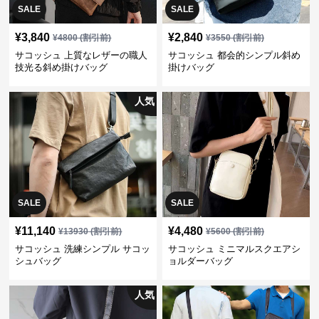
SALE
SALE
¥
3,840
¥
2,840
¥
4800
(割引前)
¥
3550
(割引前)
サコッシュ 上質なレザーの職人
サコッシュ 都会的シンプル斜め
技光る斜め掛けバッグ
掛けバッグ
人気
SALE
SALE
¥
11,140
¥
4,480
¥
13930
(割引前)
¥
5600
(割引前)
サコッシュ 洗練シンプル サコッ
サコッシュ ミニマルスクエアシ
シュバッグ
ョルダーバッグ
人気