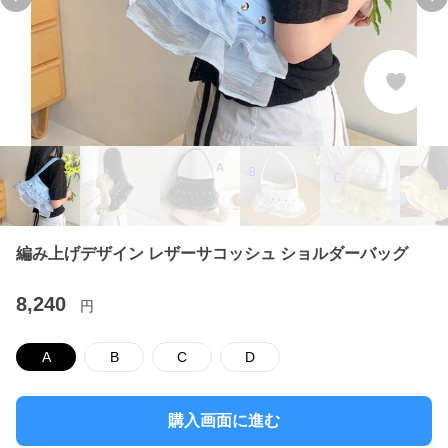
Previous slide
Ne
編み上げデザイン レザーサコッシュ ショルダーバッグ
8,240
円
A
B
C
D
購入画面に進む