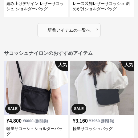
編み上げデザイン レザーサコッ
レース装飾レザーサコッシュ 斜
シュ ショルダーバッグ
めがけショルダーバッグ
›
新着アイテムの一覧へ
サコッシュナイロンのおすすめアイテム
人気
人気
SALE
SALE
¥
4,800
¥
3,160
¥
6000
(割引前)
¥
3950
(割引前)
軽量サコッシュショルダーバッ
軽量サコッシュバッグ
グ