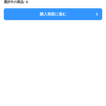
選択中の商品: A
選択中の商品: A
購入画面に進む
購入画面に進む
Sacolla
について
会社概要
利用規約