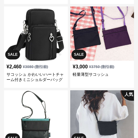
SALE
SALE
¥
2,460
¥
3,000
¥
3080
(割引前)
¥
3750
(割引前)
サコッシュ かわいいハートチャ
軽量薄型サコッシュ
ーム付きミニショルダーバッグ
人気