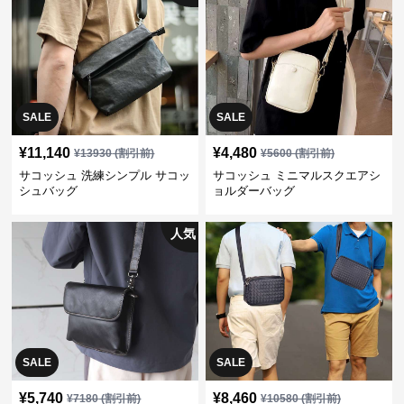
SALE
SALE
¥
11,140
¥
4,480
¥
13930
(割引前)
¥
5600
(割引前)
サコッシュ 洗練シンプル サコッ
サコッシュ ミニマルスクエアシ
シュバッグ
ョルダーバッグ
人気
SALE
SALE
¥
5,740
¥
8,460
¥
7180
(割引前)
¥
10580
(割引前)