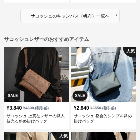
›
サコッシュ
の
キャンバス（帆布）
一覧へ
サコッシュレザーのおすすめアイテム
人気
SALE
SALE
¥
3,840
¥
2,840
¥
4800
(割引前)
¥
3550
(割引前)
サコッシュ 上質なレザーの職人
サコッシュ 都会的シンプル斜め
技光る斜め掛けバッグ
掛けバッグ
人気