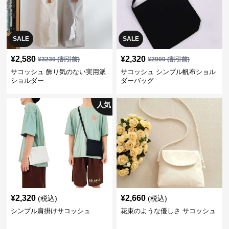
SALE
SALE
¥
2,580
¥
2,320
¥
3230
(割引前)
¥
2900
(割引前)
サコッシュ 飾り気のない実用派
サコッシュ シンプル帆布ショル
ショルダー
ダーバッグ
人気
¥
2,320
¥
2,660
(税込)
(税込)
シンプル肩掛けサコッシュ
花束のような優しさ サコッシュ