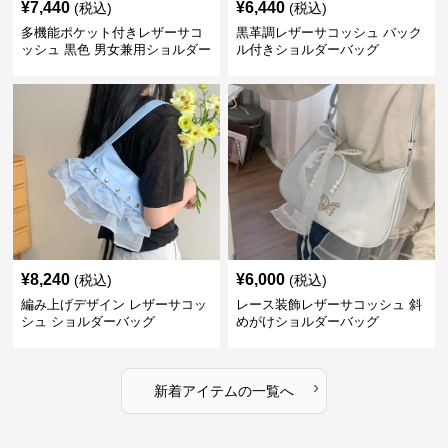
¥
7,440
¥
6,440
(税込)
(税込)
多機能ポケット付きレザーサコ
黒革調レザーサコッシュ バック
ッシュ 黒色 男女兼用ショルダー
ル付きショルダーバッグ
バッグ
¥
8,240
¥
6,000
(税込)
(税込)
編み上げデザイン レザーサコッ
レース装飾レザーサコッシュ 斜
シュ ショルダーバッグ
めがけショルダーバッグ
›
新着アイテムの一覧へ