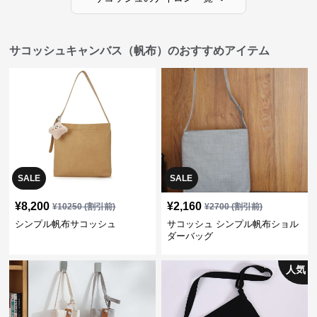
サコッシュキャンバス（帆布）のおすすめアイテム
SALE
SALE
¥
8,200
¥
2,160
¥
10250
(割引前)
¥
2700
(割引前)
シンプル帆布サコッシュ
サコッシュ シンプル帆布ショル
ダーバッグ
人気