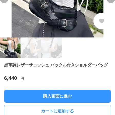
Previous slide
Ne
黒革調レザーサコッシュ バックル付きショルダーバッグ
6,440
円
購入画面に進む
カートに追加する