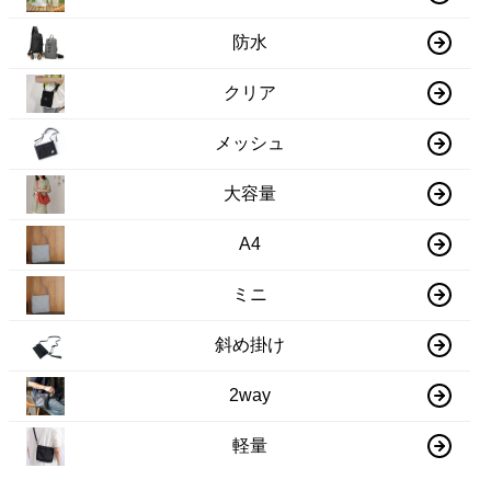
防水
クリア
メッシュ
大容量
A4
ミニ
斜め掛け
2way
軽量