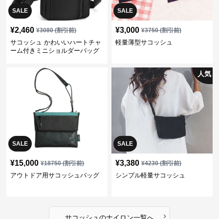
SALE
SALE
¥
2,460
¥
3,000
¥
3080
(割引前)
¥
3750
(割引前)
サコッシュ かわいいハートチャ
軽量薄型サコッシュ
ーム付きミニショルダーバッグ
人気
SALE
SALE
¥
15,000
¥
3,380
¥
18750
(割引前)
¥
4230
(割引前)
アウトドア用サコッシュバッグ
シンプル軽量サコッシュ
›
サコッシュ
の
ナイロン
一覧へ