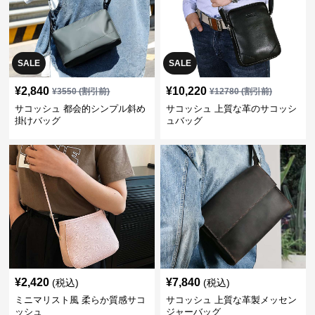
SALE
SALE
¥
2,840
¥
10,220
¥
3550
(割引前)
¥
12780
(割引前)
サコッシュ 都会的シンプル斜め
サコッシュ 上質な革のサコッシ
掛けバッグ
ュバッグ
¥
2,420
¥
7,840
(税込)
(税込)
ミニマリスト風 柔らか質感サコ
サコッシュ 上質な革製メッセン
ッシュ
ジャーバッグ