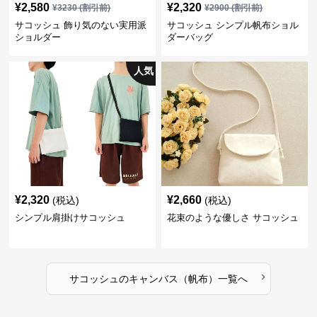
¥
2,580
¥
2,320
¥
3230
(割引前)
¥
2900
(割引前)
サコッシュ 飾り気のない実用派
サコッシュ シンプル帆布ショル
ショルダー
ダーバッグ
人気
¥
2,320
¥
2,660
(税込)
(税込)
シンプル肩掛けサコッシュ
花束のような優しさ サコッシュ
›
サコッシュ
の
キャンバス（帆布）
一覧へ