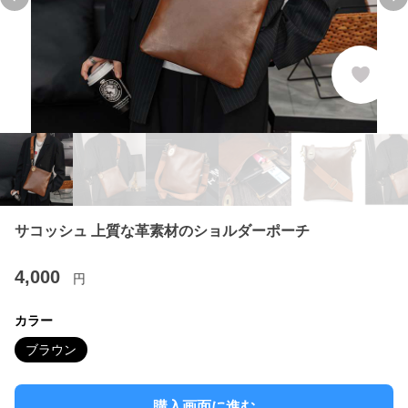
Previous slide
Ne
サコッシュ 上質な革素材のショルダーポーチ
4,000
円
カラー
ブラウン
購入画面に進む