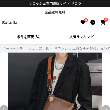
サコッシュ専門通販サイト サコラ
全品送料無料
0
0
Sacolla
条件を変更
人気ランキング
Sacolla TOP
›
レザーの一覧
›
サコッシュ 上質な革素材のショル