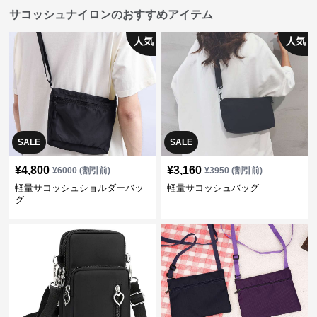
サコッシュナイロンのおすすめアイテム
人気
人気
SALE
SALE
¥
4,800
¥
3,160
¥
6000
(割引前)
¥
3950
(割引前)
軽量サコッシュショルダーバッ
軽量サコッシュバッグ
グ