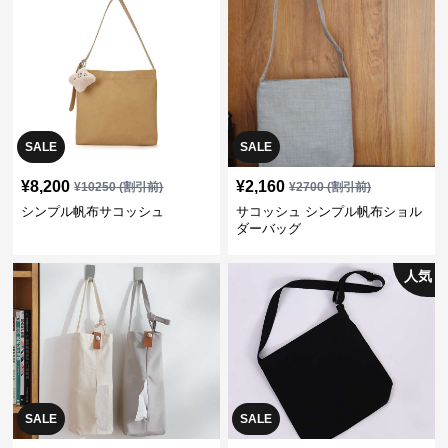
SALE
SALE
¥
8,200
¥
2,160
¥
10250
(割引前)
¥
2700
(割引前)
シンプル帆布サコッシュ
サコッシュ シンプル帆布ショル
ダーバッグ
人気
SALE
SALE