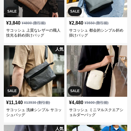
SALE
SALE
¥
3,840
¥
2,840
¥
4800
(割引前)
¥
3550
(割引前)
サコッシュ 上質なレザーの職人
サコッシュ 都会的シンプル斜め
技光る斜め掛けバッグ
掛けバッグ
人気
SALE
SALE
¥
11,140
¥
4,480
¥
13930
(割引前)
¥
5600
(割引前)
サコッシュ 洗練シンプル サコッ
サコッシュ ミニマルスクエアシ
シュバッグ
ョルダーバッグ
人気