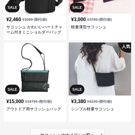
SALE
SALE
¥
2,460
¥
3,000
¥
3080
(割引前)
¥
3750
(割引前)
サコッシュ かわいいハートチャ
軽量薄型サコッシュ
ーム付きミニショルダーバッグ
人気
SALE
SALE
¥
15,000
¥
3,380
¥
18750
(割引前)
¥
4230
(割引前)
アウトドア用サコッシュバッグ
シンプル軽量サコッシュ
›