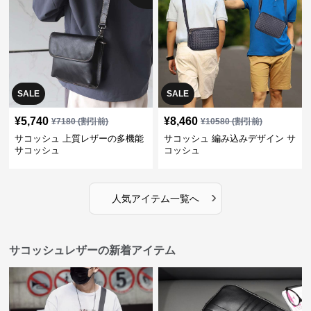
SALE
SALE
¥
5,740
¥
8,460
¥
7180
(割引前)
¥
10580
(割引前)
サコッシュ 上質レザーの多機能
サコッシュ 編み込みデザイン サ
サコッシュ
コッシュ
›
人気アイテム一覧へ
サコッシュレザーの新着アイテム