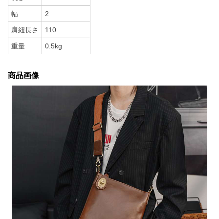
幅
2
肩紐長さ
110
重量
0.5kg
商品画像