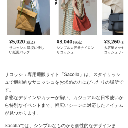
¥
5,020
¥
3,040
¥
3,260
(税込)
(税込)
(税込
サコッシュ 環境に優し
シンプル大容量ナイロン
大容量メッセン
い紙風バッグ
サコッシュ
コッシュ ナイ
サコッシュ専用通販サイト「Sacolla」は、スタイリッシ
ュで機能的なサコッシュをお求めの方にぴったりの場所で
す。
多彩なデザインやカラーが揃い、カジュアルな日常使いか
ら特別なイベントまで、幅広いシーンに対応したアイテム
が見つかります。
Sacollaでは、シンプルなものから個性的なデザインま