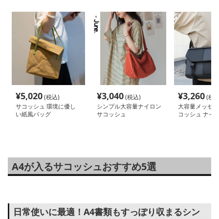
¥
5,020
¥
3,040
¥
3,260
(税込)
(税込)
(税込
サコッシュ 環境に優し
シンプル大容量ナイロン
大容量メッセン
い紙風バッグ
サコッシュ
コッシュ ナイ
A4が入るサコッシュおすすめ5選
日常使いに最適！A4書類もすっぽり収まるシン