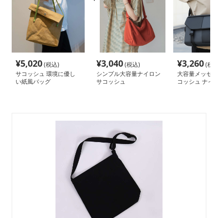
¥
5,020
¥
3,040
¥
3,260
(税込)
(税込)
(税込
サコッシュ 環境に優し
シンプル大容量ナイロン
大容量メッセン
い紙風バッグ
サコッシュ
コッシュ ナイ