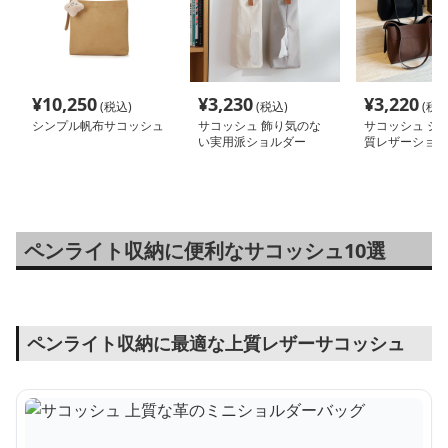
¥
10,250
¥
3,230
¥
3,220
(税込)
(税込)
(税込
シンプル帆布サコッシュ
サコッシュ 飾り気のな
サコッシュ シ
い実用派ショルダー
質レザーショル
グ
ペンライト収納に便利なサコッシュ10選
ペンライト収納に最適な上質レザーサコッシュ