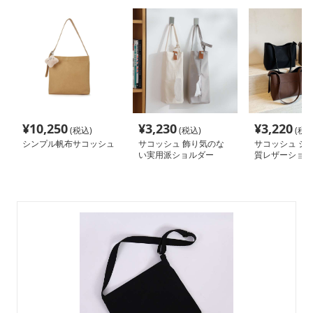
¥
10,250
¥
3,230
¥
3,220
(税込)
(税込)
(税込
シンプル帆布サコッシュ
サコッシュ 飾り気のな
サコッシュ シ
い実用派ショルダー
質レザーショル
グ